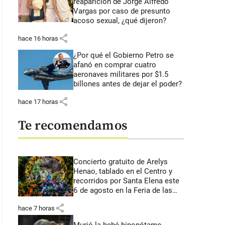
reaparición de Jorge Alfredo
Vargas por caso de presunto
acoso sexual, ¿qué dijeron?
share
hace 16 horas
¿Por qué el Gobierno Petro se
afanó en comprar cuatro
aeronaves militares por $1.5
billones antes de dejar el poder?
share
hace 17 horas
Te recomendamos
Concierto gratuito de Arelys
Henao, tablado en el Centro y
recorridos por Santa Elena este
6 de agosto en la Feria de las
Flores
share
hace 7 horas