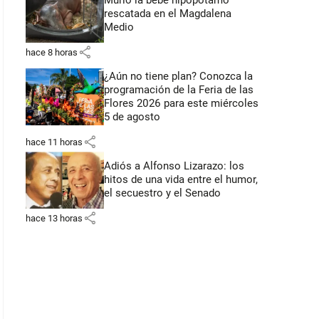
Murió la bebé hipopótamo
rescatada en el Magdalena
Medio
share
hace 8 horas
¿Aún no tiene plan? Conozca la
programación de la Feria de las
Flores 2026 para este miércoles
5 de agosto
share
hace 11 horas
Adiós a Alfonso Lizarazo: los
hitos de una vida entre el humor,
el secuestro y el Senado
share
hace 13 horas