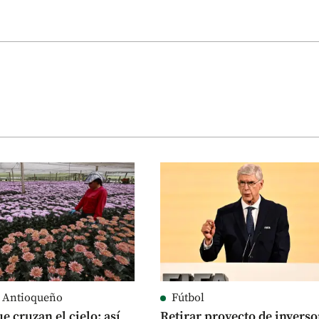
e Antioqueño
Fútbol
e cruzan el cielo: así
Retirar proyecto de inverso