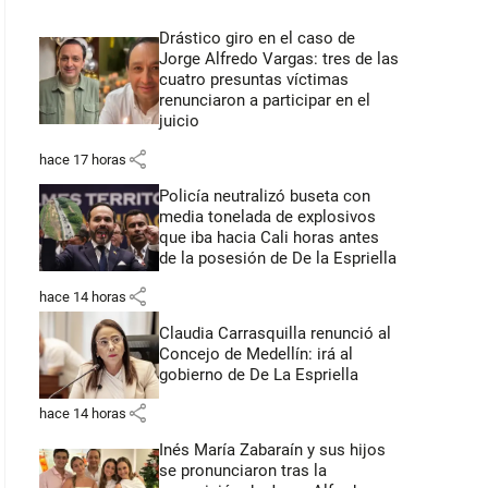
Drástico giro en el caso de
Jorge Alfredo Vargas: tres de las
cuatro presuntas víctimas
renunciaron a participar en el
juicio
share
hace 17 horas
Policía neutralizó buseta con
media tonelada de explosivos
que iba hacia Cali horas antes
de la posesión de De la Espriella
share
hace 14 horas
Claudia Carrasquilla renunció al
Concejo de Medellín: irá al
gobierno de De La Espriella
share
hace 14 horas
Inés María Zabaraín y sus hijos
se pronunciaron tras la