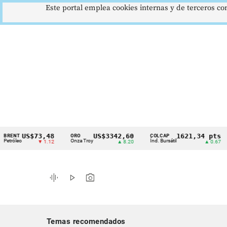
Este portal emplea cookies internas y de terceros con
US$73,48
US$3342,60
1621,34 pts
T
ORO
COLCAP
US
Cintillo
eo
Onza Troy
Índ. Bursátil
Dól
▼ 1.12
▲ 8.20
▲ 0.67
de
indicadores
graphic_eq
play_arrow
photo_camera
económicos
Colombia
Temas recomendados