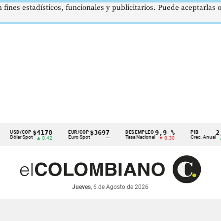
 fines estadísticos, funcionales y publicitarios. Puede aceptarlas
$4178
$3697
9,9 %
2,8 %
D/COP
EUR/COP
DESEMPLEO
PIB
ar Spot
Euro Spot
Tasa Nacional
Crec. Anual
▲ 0.42
—
▼ 0.30
▲ 0.10
Jueves
, 6 de Agosto de 2026