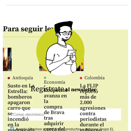
Para seguir leyendo
Antioquia
Colombia
Economía
Susto en La
La FLIP
Regístrate
al newsletter
Ecopetrol
Estrella:
reportó
avanza en
bomberos
más de
la
apagaron
2.000
compra
carro que
agresiones
de Brava
se
contra
tras
incendió
periodistas
adquirir
en la
durante el
cerca del
madrugada
gobierno
Acepto
términos y condiciones productos y servicios
Grupo EL