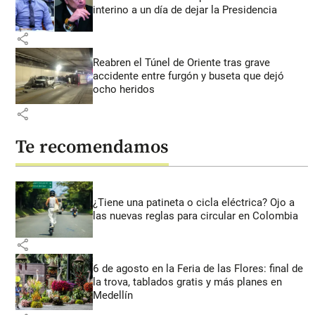
interino a un día de dejar la Presidencia
share
Reabren el Túnel de Oriente tras grave
accidente entre furgón y buseta que dejó
ocho heridos
share
Te recomendamos
¿Tiene una patineta o cicla eléctrica? Ojo a
las nuevas reglas para circular en Colombia
share
6 de agosto en la Feria de las Flores: final de
la trova, tablados gratis y más planes en
Medellín