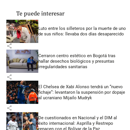
Te puede interesar
Luto entre los silleteros por la muerte de uno
de sus niños: llevaba dos días desaparecido
share
Cerraron centro estético en Bogotá tras
hallar desechos biológicos y presuntas
irregularidades sanitarias
share
El Chelsea de Xabi Alonso tendrá un “nuevo
fichaje”: levantaron la suspensión por dopaje
al ucraniano Mijailo Mudryk
share
De cuestionados en Nacional y el DIM al
éxito internacional: Asprilla y Restrepo
renacen con el Bolívar de la Paz