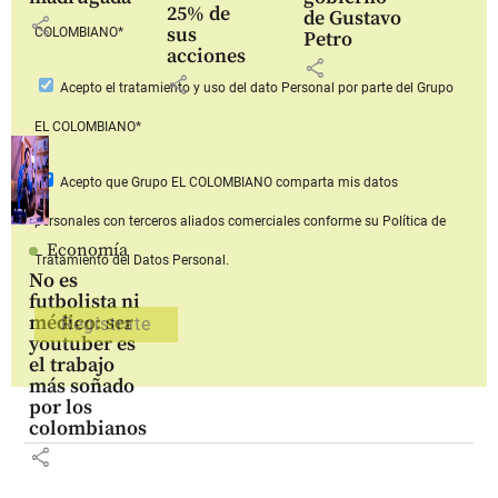
25% de
de Gustavo
share
sus
COLOMBIANO*
Petro
acciones
share
share
Acepto
el tratamiento y uso del dato Personal
por parte del Grupo
EL COLOMBIANO*
Acepto que Grupo EL COLOMBIANO
comparta mis datos
personales con terceros aliados comerciales
conforme su Política de
Economía
Tratamiento del Datos Personal.
No es
futbolista ni
médico: ser
youtuber es
el trabajo
más soñado
por los
colombianos
share