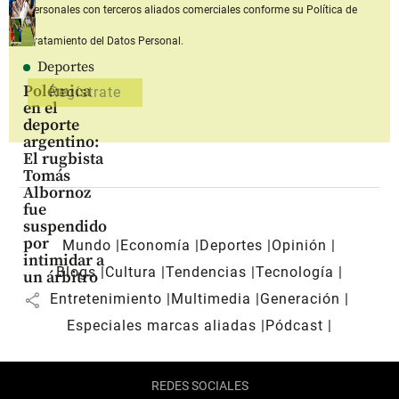
personales con terceros aliados comerciales
conforme su Política de
Tratamiento del Datos Personal.
Deportes
Polémica
en el
deporte
argentino:
El rugbista
Tomás
Albornoz
fue
suspendido
por
Mundo
Economía
Deportes
Opinión
intimidar a
Blogs
Cultura
Tendencias
Tecnología
un árbitro
share
Entretenimiento
Multimedia
Generación
Especiales marcas aliadas
Pódcast
REDES SOCIALES