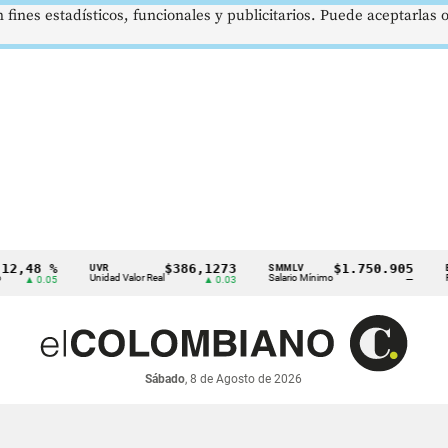
 fines estadísticos, funcionales y publicitarios. Puede aceptarlas
8 %
$386,1273
$1.750.905
UVR
SMMLV
BRENT
Unidad Valor Real
Salario Mínimo
Petróleo
0.05
▲ 0.03
—
Sábado
, 8 de Agosto de 2026