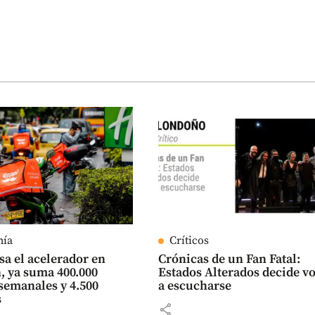
mía
Críticos
sa el acelerador en
Crónicas de un Fan Fatal:
, ya suma 400.000
Estados Alterados decide v
semanales y 4.500
a escucharse
s
share