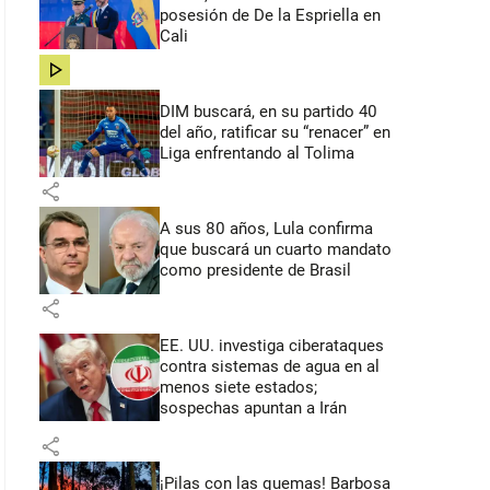
posesión de De la Espriella en
Cali
share
DIM buscará, en su partido 40
del año, ratificar su “renacer” en
Liga enfrentando al Tolima
share
A sus 80 años, Lula confirma
que buscará un cuarto mandato
como presidente de Brasil
share
EE. UU. investiga ciberataques
contra sistemas de agua en al
menos siete estados;
sospechas apuntan a Irán
share
¡Pilas con las quemas! Barbosa