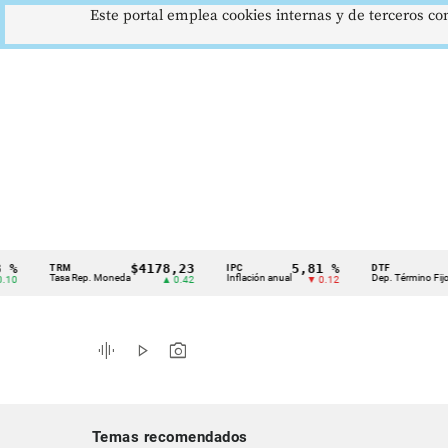
Este portal emplea cookies internas y de terceros con
$4178,23
5,81 %
12,4
TRM
IPC
DTF
Cintillo
Tasa Rep. Moneda
Inflación anual
Dep. Término Fijo
▲ 0.42
▼ 0.12
▲ 
de
indicadores
graphic_eq
play_arrow
photo_camera
económicos
Colombia
Temas recomendados