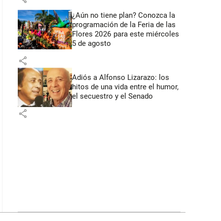
¿Aún no tiene plan? Conozca la
programación de la Feria de las
Flores 2026 para este miércoles
5 de agosto
share
Adiós a Alfonso Lizarazo: los
hitos de una vida entre el humor,
el secuestro y el Senado
share