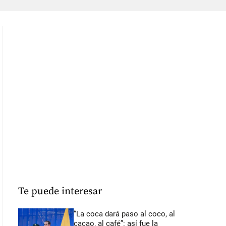
Te puede interesar
“La coca dará paso al coco, al
cacao, al café”: así fue la