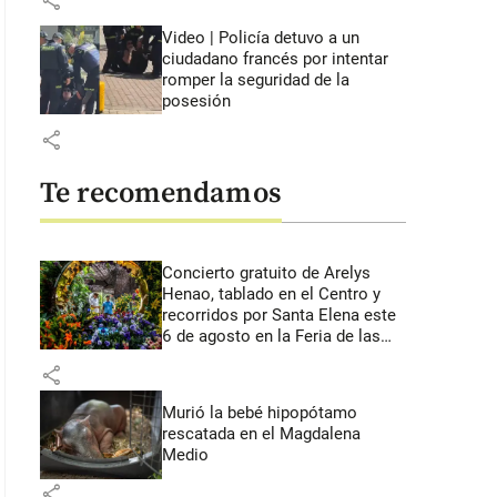
share
Video | Policía detuvo a un
ciudadano francés por intentar
romper la seguridad de la
posesión
share
Te recomendamos
Concierto gratuito de Arelys
Henao, tablado en el Centro y
recorridos por Santa Elena este
6 de agosto en la Feria de las
Flores
share
Murió la bebé hipopótamo
rescatada en el Magdalena
Medio
share