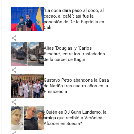
“La coca dará paso al coco, al
cacao, al café”: así fue la
posesión de De la Espriella en
Cali
share
Alias ‘Douglas’ y ‘Carlos
Pesebre’, entre los trasladados
de la cárcel de Itagüí
share
Gustavo Petro abandona la Casa
de Nariño tras cuatro años en la
Presidencia
share
¿Quién es DJ Gunn Lundemo, la
amiga que recibió a Verónica
Alcocer en Suecia?