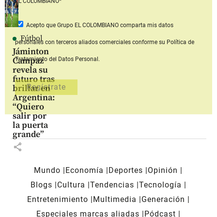
EL COLOMBIANO*
Acepto que Grupo EL COLOMBIANO
comparta mis datos
Fútbol
personales con terceros aliados comerciales
conforme su Política de
Jáminton
Campaz
Tratamiento del Datos Personal.
revela su
futuro tras
brillar en
Argentina:
“Quiero
salir por
la puerta
grande”
share
Mundo
Economía
Deportes
Opinión
Blogs
Cultura
Tendencias
Tecnología
Entretenimiento
Multimedia
Generación
Especiales marcas aliadas
Pódcast