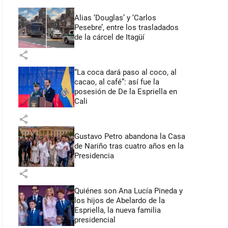
Alias ‘Douglas’ y ‘Carlos
Pesebre’, entre los trasladados
de la cárcel de Itagüí
share
“La coca dará paso al coco, al
cacao, al café”: así fue la
posesión de De la Espriella en
Cali
share
Gustavo Petro abandona la Casa
de Nariño tras cuatro años en la
Presidencia
share
Quiénes son Ana Lucía Pineda y
los hijos de Abelardo de la
Espriella, la nueva familia
presidencial