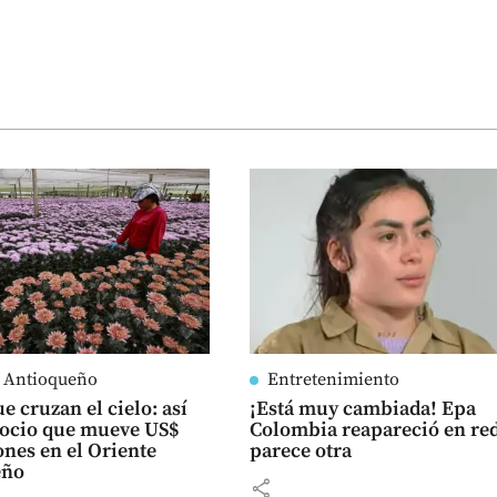
e Antioqueño
Entretenimiento
e cruzan el cielo: así
¡Está muy cambiada! Epa
gocio que mueve US$
Colombia reapareció en red
ones en el Oriente
parece otra
eño
share