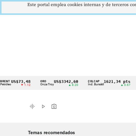
Este portal emplea cookies internas y de terceros con
US$73,48
US$3342,60
1621,34 pts
ORO
COLCAP
USD
Cintillo
o
Onza Troy
Índ. Bursátil
Dóla
▼ 1.12
▲ 8.20
▲ 0.67
de
indicadores
graphic_eq
play_arrow
photo_camera
económicos
Colombia
Temas recomendados