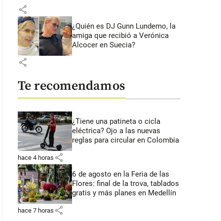
share
¿Quién es DJ Gunn Lundemo, la
amiga que recibió a Verónica
Alcocer en Suecia?
share
Te recomendamos
¿Tiene una patineta o cicla
eléctrica? Ojo a las nuevas
reglas para circular en Colombia
share
hace 4 horas
6 de agosto en la Feria de las
Flores: final de la trova, tablados
gratis y más planes en Medellín
share
hace 7 horas