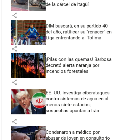
de la cárcel de Itagüí
share
DIM buscará, en su partido 40
del año, ratificar su “renacer” en
Liga enfrentando al Tolima
share
¡Pilas con las quemas! Barbosa
decretó alerta naranja por
incendios forestales
share
EE. UU. investiga ciberataques
contra sistemas de agua en al
menos siete estados;
sospechas apuntan a Irán
share
Condenaron a médico por
abusar de joven en consultorio