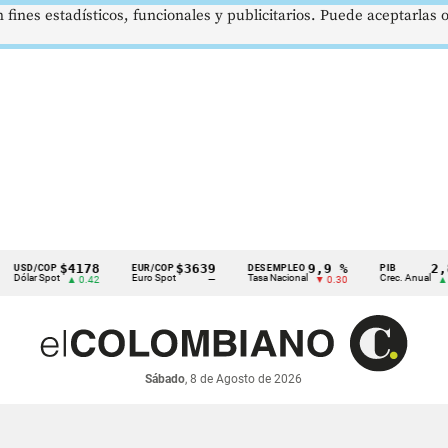
 fines estadísticos, funcionales y publicitarios. Puede aceptarlas
$4178
$3639
9,9 %
2,8 %
/COP
EUR/COP
DESEMPLEO
PIB
r Spot
Euro Spot
Tasa Nacional
Crec. Anual
▲ 0.42
—
▼ 0.30
▲ 0.10
Sábado
, 8 de Agosto de 2026