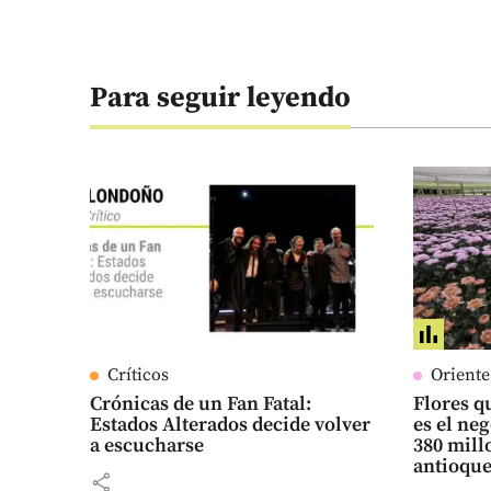
Para seguir leyendo
Críticos
Orient
Crónicas de un Fan Fatal:
Flores qu
Estados Alterados decide volver
es el ne
a escucharse
380 mill
antioqu
share