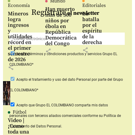
Mundo
Economía
Editoriales
Han muerto
Regístrate
al newsletter
Mineros
La
más de 300
logra
batalla
niños por
ingresos
por el
ébola en
y
espíritu
República
utilidades
de la
Democrática
récord en
derecha
del Congo
el primer
share
share
semestre
Acepto
términos y condiciones productos y servicios
Grupo EL
de 2026
COLOMBIANO*
share
Acepto
el tratamiento y uso del dato Personal
por parte del Grupo
EL COLOMBIANO*
Acepto que Grupo EL COLOMBIANO
comparta mis datos
Fútbol
personales con terceros aliados comerciales
conforme su Política de
Video |
¡Como
Tratamiento del Datos Personal.
toda una