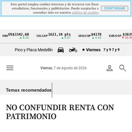
Este portal emplea cookies internas y de terceros con fines
estadísticos, funcionales y publicitarios. Puede aceptarlas o
CONTINUAR
consultar más en nuestra
politica de cookies
US$3342,60
1621,34 pts
$4178
$3639
ORO
COLCAP
USD/COP
EUR/COP
Cintillo
▲ 8.20
▲ 0.67
▲ 0.42
▼ 33.00
de
Pico y Placa Medellín
Viernes
7 y 9
7 y 9
indicadores
económicos
menu
person
search
Viernes
, 7 de Agosto de 2026
Colombia
Temas recomendados
NO CONFUNDIR RENTA CON
PATRIMONIO