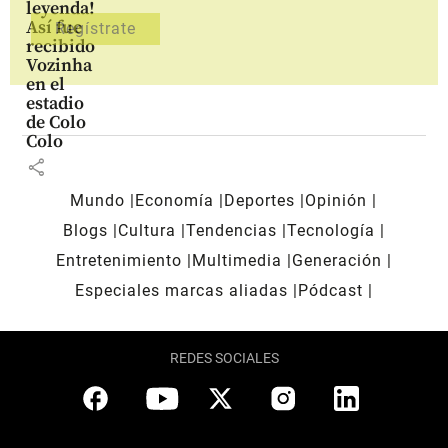
leyenda!
Así fue
recibido
Vozinha
en el
estadio
de Colo
Colo
share
Mundo
Economía
Deportes
Opinión
Blogs
Cultura
Tendencias
Tecnología
Entretenimiento
Multimedia
Generación
Especiales marcas aliadas
Pódcast
REDES SOCIALES