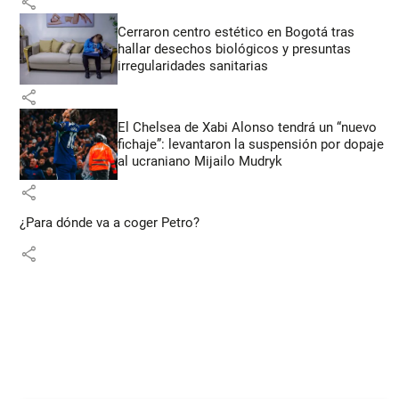
share
Cerraron centro estético en Bogotá tras
hallar desechos biológicos y presuntas
irregularidades sanitarias
share
El Chelsea de Xabi Alonso tendrá un “nuevo
fichaje”: levantaron la suspensión por dopaje
al ucraniano Mijailo Mudryk
share
¿Para dónde va a coger Petro?
share