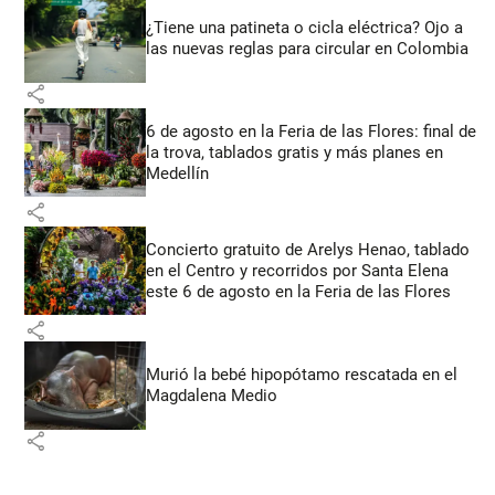
¿Tiene una patineta o cicla eléctrica? Ojo a
las nuevas reglas para circular en Colombia
share
6 de agosto en la Feria de las Flores: final de
la trova, tablados gratis y más planes en
Medellín
share
Concierto gratuito de Arelys Henao, tablado
en el Centro y recorridos por Santa Elena
este 6 de agosto en la Feria de las Flores
share
Murió la bebé hipopótamo rescatada en el
Magdalena Medio
share