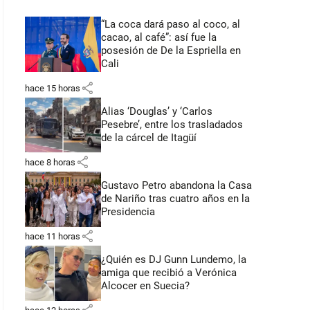
“La coca dará paso al coco, al
cacao, al café”: así fue la
posesión de De la Espriella en
Cali
share
hace 15 horas
Alias ‘Douglas’ y ‘Carlos
Pesebre’, entre los trasladados
de la cárcel de Itagüí
share
hace 8 horas
Gustavo Petro abandona la Casa
de Nariño tras cuatro años en la
Presidencia
share
hace 11 horas
¿Quién es DJ Gunn Lundemo, la
amiga que recibió a Verónica
Alcocer en Suecia?