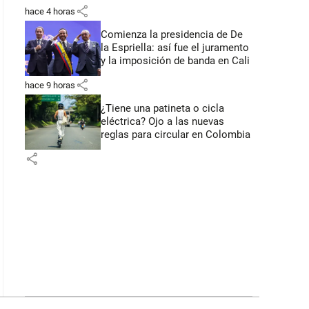
primeros anuncios desde Cali
share
hace 4 horas
Comienza la presidencia de De
la Espriella: así fue el juramento
y la imposición de banda en Cali
share
hace 9 horas
¿Tiene una patineta o cicla
eléctrica? Ojo a las nuevas
reglas para circular en Colombia
share