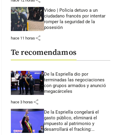
share
hace 12 horas
Video | Policía detuvo a un
ciudadano francés por intentar
romper la seguridad de la
posesión
share
hace 11 horas
Te recomendamos
De la Espriella dio por
terminadas las negociaciones
con grupos armados y anunció
megacárceles
share
hace 3 horas
De la Espriella congelará el
gasto público, eliminará el
impuesto al patrimonio y
desarrollará el fracking: