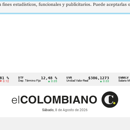
 fines estadísticos, funcionales y publicitarios. Puede aceptarlas
12,48 %
$386,1273
$
DTF
UVR
SMMLV
Dep. Término Fijo
Unidad Valor Real
Salario Mínimo
▲ 0.05
▲ 0.03
Sábado
, 8 de Agosto de 2026