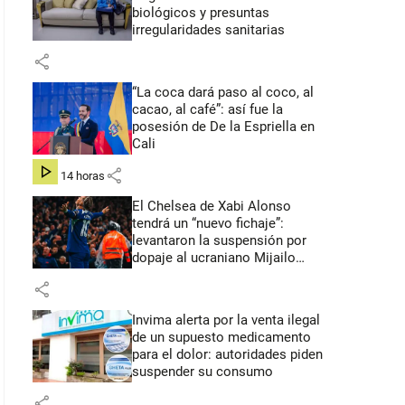
biológicos y presuntas
irregularidades sanitarias
share
“La coca dará paso al coco, al
cacao, al café”: así fue la
posesión de De la Espriella en
Cali
share
hace 14 horas
El Chelsea de Xabi Alonso
tendrá un “nuevo fichaje”:
levantaron la suspensión por
dopaje al ucraniano Mijailo
Mudryk
share
Invima alerta por la venta ilegal
de un supuesto medicamento
para el dolor: autoridades piden
suspender su consumo
share