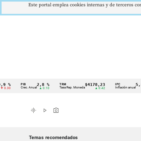
Este portal emplea cookies internas y de terceros con
2,8 %
$4178,23
5,81 %
PIB
TRM
IPC
Cintillo
Crec. Anual
Tasa Rep. Moneda
Inflación anual
▲ 0.10
▲ 0.42
▼ 0.12
de
indicadores
graphic_eq
play_arrow
photo_camera
económicos
Colombia
Temas recomendados