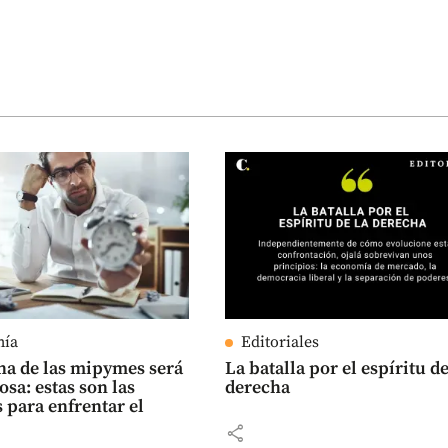
mía
Editoriales
a de las mipymes será
La batalla por el espíritu de
osa: estas son las
derecha
 para enfrentar el
share