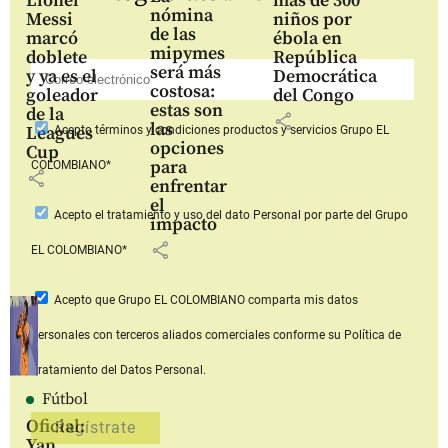
Lionel
más de 300
nómina
Messi
niños por
de las
marcó
ébola en
mipymes
doblete
República
será más
y ya es el
Democrática
costosa:
goleador
del Congo
estas son
de la
share
las
Leagues
Acepto
términos y condiciones productos y servicios
Grupo EL
opciones
Cup
para
COLOMBIANO*
share
enfrentar
el
Acepto
el tratamiento y uso del dato Personal
por parte del Grupo
impacto
share
EL COLOMBIANO*
Acepto que Grupo EL COLOMBIANO
comparta mis datos
personales con terceros aliados comerciales
conforme su Política de
Tratamiento del Datos Personal.
Fútbol
Oficial:
Yan