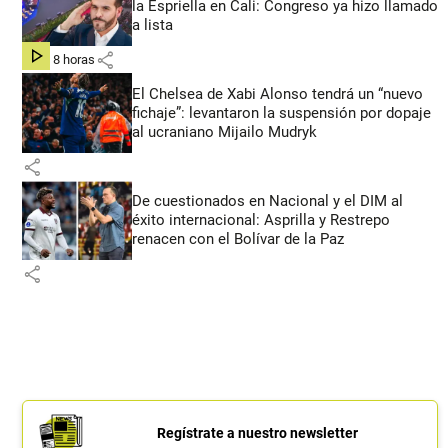
la Espriella en Cali: Congreso ya hizo llamado
a lista
share
hace 8 horas
El Chelsea de Xabi Alonso tendrá un “nuevo
fichaje”: levantaron la suspensión por dopaje
al ucraniano Mijailo Mudryk
share
De cuestionados en Nacional y el DIM al
éxito internacional: Asprilla y Restrepo
renacen con el Bolívar de la Paz
share
Regístrate a nuestro newsletter