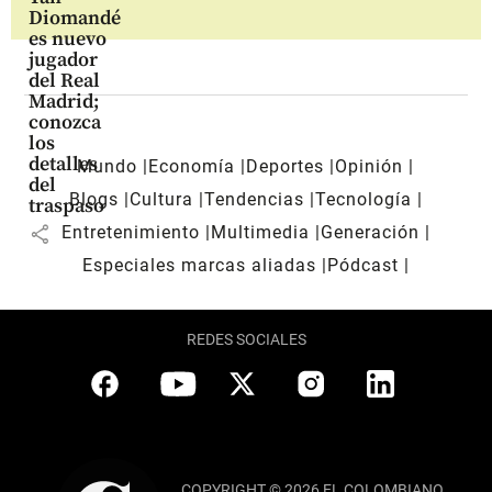
Diomandé
es nuevo
jugador
del Real
Madrid;
conozca
los
detalles
Mundo
Economía
Deportes
Opinión
del
Blogs
Cultura
Tendencias
Tecnología
traspaso
share
Entretenimiento
Multimedia
Generación
Especiales marcas aliadas
Pódcast
REDES SOCIALES
COPYRIGHT © 2026 EL COLOMBIANO