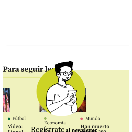
Para seguir leyendo
Fútbol
Mundo
Economía
Video:
Han muerto
Regístrate
al newsletter
La