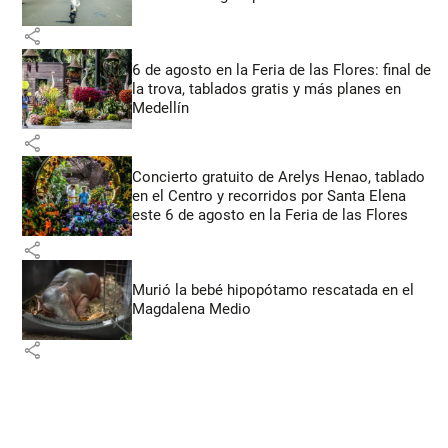
share
6 de agosto en la Feria de las Flores: final de
la trova, tablados gratis y más planes en
Medellín
share
Concierto gratuito de Arelys Henao, tablado
en el Centro y recorridos por Santa Elena
este 6 de agosto en la Feria de las Flores
share
Murió la bebé hipopótamo rescatada en el
Magdalena Medio
share