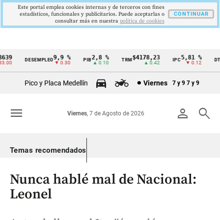
Este portal emplea cookies internas y de terceros con fines
estadísticos, funcionales y publicitarios. Puede aceptarlas o
CONTINUAR
consultar más en nuestra
politica de cookies
39
9,9 %
2,8 %
$4178,23
5,81 %
1
DESEMPLEO
PIB
TRM
IPC
DTF
Cintillo
00
▼ 0.30
▲ 0.10
▲ 0.42
▼ 0.12
de
Pico y Placa Medellín
Viernes
7 y 9
7 y 9
indicadores
económicos
menu
person
search
Viernes
, 7 de Agosto de 2026
Colombia
Temas recomendados
Nunca hablé mal de Nacional:
Leonel