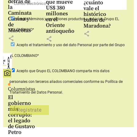
detrás de
que mueve
¿cuánto
la
US$ 380
vale el
Caminata
millones
histórico
Canina y
en el
balón de
Acepto
términos y condiciones productos y servicios
Grupo EL
de
Oriente
Maradona?
Mascotas
COLOMBIANO*
antioqueño
share
share
share
Acepto
el tratamiento y uso del dato Personal
por parte del Grupo
EL COLOMBIANO*
Acepto que Grupo EL COLOMBIANO
comparta mis datos
personales con terceros aliados comerciales
conforme su Política de
Columnistas
Tratamiento del Datos Personal.
El
gobierno
más
corrupto:
el legado
de Gustavo
Petro