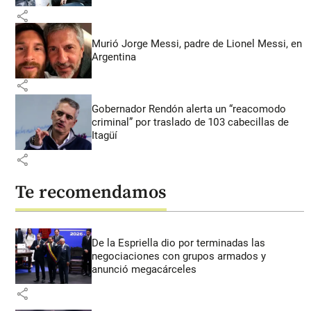
share
Murió Jorge Messi, padre de Lionel Messi, en
Argentina
share
Gobernador Rendón alerta un “reacomodo
criminal” por traslado de 103 cabecillas de
Itagüí
share
Te recomendamos
De la Espriella dio por terminadas las
negociaciones con grupos armados y
anunció megacárceles
share