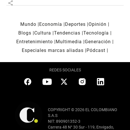
share
Mundo
Economía
Deportes
Opinión
Blogs
Cultura
Tendencias
Tecnología
Entretenimiento
Multimedia
Generación
Especiales marcas aliadas
Pódcast
REDES SOCIALES
COPYRIGHT © 2026 EL COLOMBIANO
S.A.S
NIT: 890901352-3
Carrera 48 N° 30 Sur - 119, Envigado,