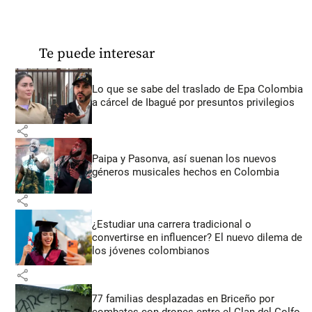
Te puede interesar
Lo que se sabe del traslado de Epa Colombia
a cárcel de Ibagué por presuntos privilegios
share
Paipa y Pasonva, así suenan los nuevos
géneros musicales hechos en Colombia
share
¿Estudiar una carrera tradicional o
convertirse en influencer? El nuevo dilema de
los jóvenes colombianos
share
77 familias desplazadas en Briceño por
combates con drones entre el Clan del Golfo