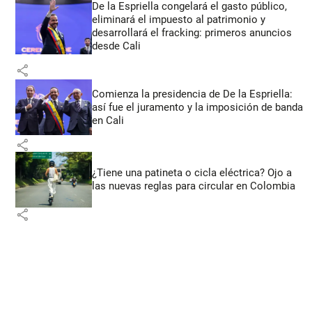
De la Espriella congelará el gasto público,
eliminará el impuesto al patrimonio y
desarrollará el fracking: primeros anuncios
desde Cali
share
Comienza la presidencia de De la Espriella:
así fue el juramento y la imposición de banda
en Cali
share
¿Tiene una patineta o cicla eléctrica? Ojo a
las nuevas reglas para circular en Colombia
share