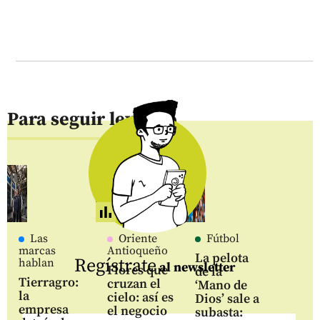
Para seguir leyendo
Las
Oriente
Fútbol
marcas
Antioqueño
La pelota
Regístrate
hablan
al newsletter
Flores que
de la
Tierragro:
cruzan el
‘Mano de
la
cielo: así es
Dios’ sale a
empresa
el negocio
subasta: