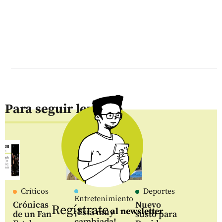
Para seguir leyendo
Críticos
Deportes
Entretenimiento
Crónicas
Nuevo
Regístrate
al newsletter
¡Está muy
de un Fan
susto para
cambiada!