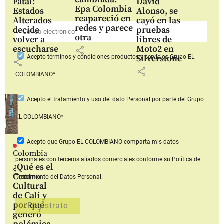
Fatal:
David
Epa Colombia
Estados
Alonso, se
reapareció en
Alterados
cayó en las
redes y parece
decide
pruebas
otra
volver a
libres de
escucharse
Moto2 en
share
Silverstone
Acepto
términos y condiciones productos y servicios
Grupo EL
share
share
COLOMBIANO*
Acepto
el tratamiento y uso del dato Personal
por parte del Grupo
EL COLOMBIANO*
Acepto que Grupo EL COLOMBIANO
comparta mis datos
Colombia
personales con terceros aliados comerciales
conforme su Política de
¿Qué es el
Centro
Tratamiento del Datos Personal.
Cultural
de Cali y
por qué
generó