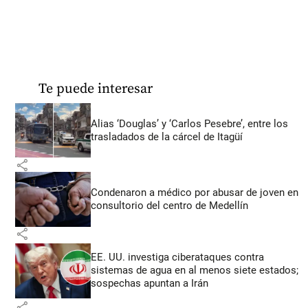
Te puede interesar
Alias ‘Douglas’ y ‘Carlos Pesebre’, entre los
trasladados de la cárcel de Itagüí
share
Condenaron a médico por abusar de joven en
consultorio del centro de Medellín
share
EE. UU. investiga ciberataques contra
sistemas de agua en al menos siete estados;
sospechas apuntan a Irán
share