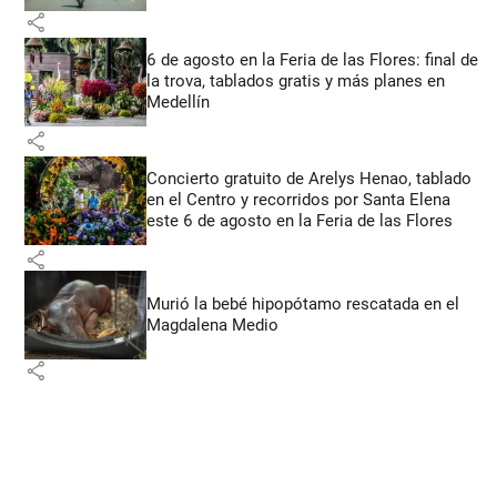
share
6 de agosto en la Feria de las Flores: final de
la trova, tablados gratis y más planes en
Medellín
share
Concierto gratuito de Arelys Henao, tablado
en el Centro y recorridos por Santa Elena
este 6 de agosto en la Feria de las Flores
share
Murió la bebé hipopótamo rescatada en el
Magdalena Medio
share