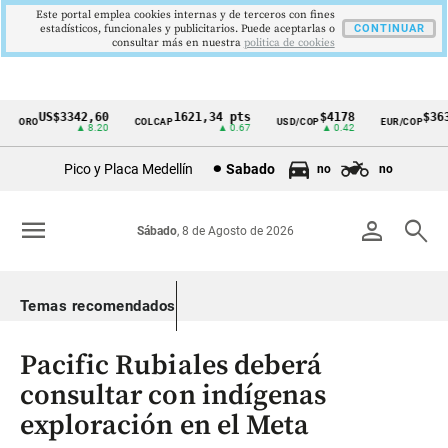
Este portal emplea cookies internas y de terceros con fines
estadísticos, funcionales y publicitarios. Puede aceptarlas o
CONTINUAR
consultar más en nuestra
politica de cookies
US$3342,60
1621,34 pts
$4178
$3639
ORO
COLCAP
USD/COP
EUR/COP
Cintillo
▲ 8.20
▲ 0.67
▲ 0.42
—
de
Pico y Placa Medellín
Sabado
no
no
indicadores
económicos
menu
person
search
Sábado
, 8 de Agosto de 2026
Colombia
Temas recomendados
Pacific Rubiales deberá
consultar con indígenas
exploración en el Meta