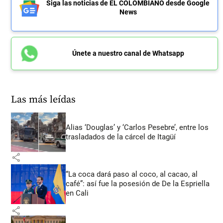
Siga las noticias de EL COLOMBIANO desde Google
News
Únete a nuestro canal de Whatsapp
Las más leídas
Alias ‘Douglas’ y ‘Carlos Pesebre’, entre los
trasladados de la cárcel de Itagüí
share
“La coca dará paso al coco, al cacao, al
café”: así fue la posesión de De la Espriella
en Cali
share