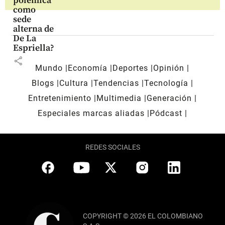
polémica
como
sede
alterna de
De La
Espriella?
share
Mundo
Economía
Deportes
Opinión
Blogs
Cultura
Tendencias
Tecnología
Entretenimiento
Multimedia
Generación
Especiales marcas aliadas
Pódcast
REDES SOCIALES
COPYRIGHT © 2026 EL COLOMBIANO