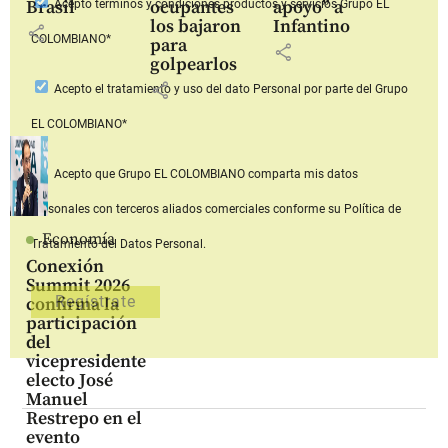
Brasil
ocupantes
apoyo” a
Acepto
términos y condiciones productos y servicios
Grupo EL
los bajaron
Infantino
share
COLOMBIANO*
para
share
golpearlos
share
Acepto
el tratamiento y uso del dato Personal
por parte del Grupo
EL COLOMBIANO*
Acepto que Grupo EL COLOMBIANO
comparta mis datos
personales con terceros aliados comerciales
conforme su Política de
Economía
Tratamiento del Datos Personal.
Conexión
Summit 2026
confirma la
participación
del
vicepresidente
electo José
Manuel
Restrepo en el
evento