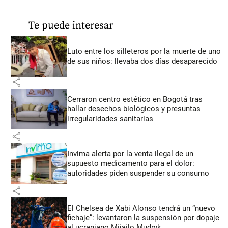
Te puede interesar
Luto entre los silleteros por la muerte de uno
de sus niños: llevaba dos días desaparecido
share
Cerraron centro estético en Bogotá tras
hallar desechos biológicos y presuntas
irregularidades sanitarias
share
Invima alerta por la venta ilegal de un
supuesto medicamento para el dolor:
autoridades piden suspender su consumo
share
El Chelsea de Xabi Alonso tendrá un “nuevo
fichaje”: levantaron la suspensión por dopaje
al ucraniano Mijailo Mudryk