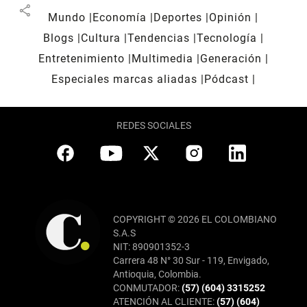
share
Mundo
Economía
Deportes
Opinión
Blogs
Cultura
Tendencias
Tecnología
Entretenimiento
Multimedia
Generación
Especiales marcas aliadas
Pódcast
REDES SOCIALES
COPYRIGHT © 2026 EL COLOMBIANO
S.A.S
NIT: 890901352-3
Carrera 48 N° 30 Sur - 119, Envigado,
Antioquia, Colombia.
CONMUTADOR:
(57) (604) 3315252
ATENCIÓN AL CLIENTE:
(57) (604)