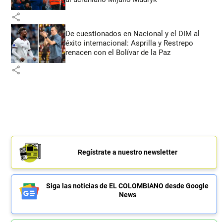
share
De cuestionados en Nacional y el DIM al
éxito internacional: Asprilla y Restrepo
renacen con el Bolívar de la Paz
share
Regístrate a nuestro newsletter
Siga las noticias de EL COLOMBIANO desde Google
News