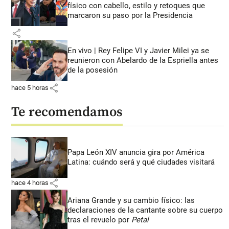
físico con cabello, estilo y retoques que
marcaron su paso por la Presidencia
share
En vivo | Rey Felipe VI y Javier Milei ya se
reunieron con Abelardo de la Espriella antes
de la posesión
share
hace 5 horas
Te recomendamos
Papa León XIV anuncia gira por América
Latina: cuándo será y qué ciudades visitará
share
hace 4 horas
Ariana Grande y su cambio físico: las
declaraciones de la cantante sobre su cuerpo
tras el revuelo por
Petal