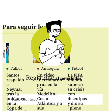
Para seguir leyendo
Fútbol
Antioquia
Fútbol
Santos
En video |
La FIFA
Regístrate
al newsletter
respaldó
Incendiaron
intenta
a
grúa en la
superar
Neymar
vía
su crisis
tras la
Medellín-
con
polémica
Costa
disculpas
en la
Atlántica y a
y dio su
Copa de
sus
“pleno