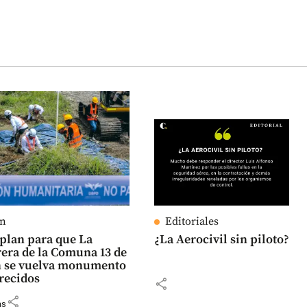
ín
Editoriales
l plan para que La
¿La Aerocivil sin piloto?
ra de la Comuna 13 de
n se vuelva monumento
recidos
share
share
as