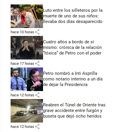
Luto entre los silleteros por la
muerte de uno de sus niños:
llevaba dos días desaparecido
share
hace 10 horas
Cuatro años a bordo de sí
mismo: crónica de la relación
“tóxica” de Petro con el poder
share
hace 17 horas
Petro nombró a Inti Asprilla
como notario interino a un día
de dejar la Presidencia
share
hace 12 horas
Reabren el Túnel de Oriente tras
grave accidente entre furgón y
buseta que dejó ocho heridos
share
hace 12 horas