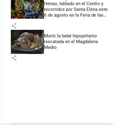
Henao, tablado en el Centro y
recorridos por Santa Elena este
6 de agosto en la Feria de las
Flores
share
Murió la bebé hipopótamo
rescatada en el Magdalena
Medio
share