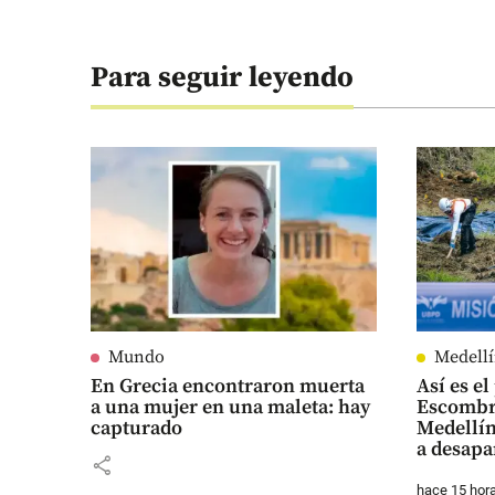
Para seguir leyendo
Mundo
Medell
En Grecia encontraron muerta
Así es e
a una mujer en una maleta: hay
Escombre
capturado
Medellí
a desapa
share
hace 15 hor