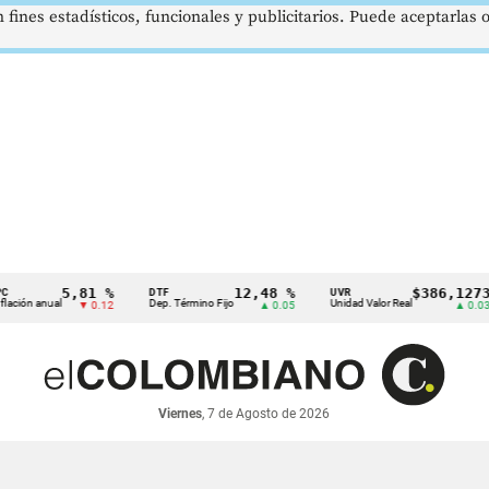
 fines estadísticos, funcionales y publicitarios. Puede aceptarlas
5,81 %
12,48 %
$386,1273
DTF
UVR
anual
Dep. Término Fijo
Unidad Valor Real
▼ 0.12
▲ 0.05
▲ 0.03
Viernes
, 7 de Agosto de 2026