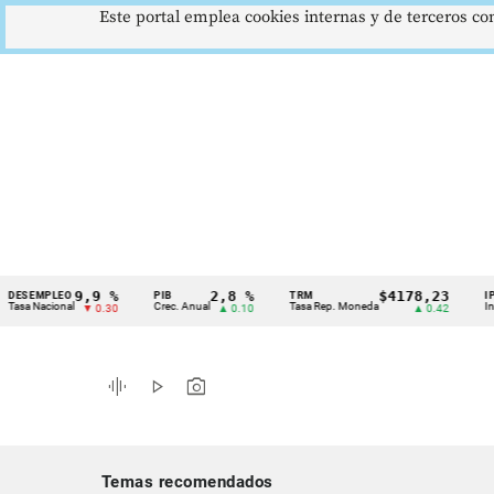
Este portal emplea cookies internas y de terceros con
9,9 %
2,8 %
$4178,23
MPLEO
PIB
TRM
IPC
Cintillo
acional
Crec. Anual
Tasa Rep. Moneda
Inflación 
▼ 0.30
▲ 0.10
▲ 0.42
de
indicadores
graphic_eq
play_arrow
photo_camera
económicos
Colombia
Temas recomendados