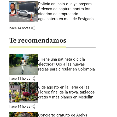
Policía anunció que ya prepara
órdenes de captura contra los
sicarios de empresario
aguacatero en mall de Envigado
share
hace 14 horas
Te recomendamos
¿Tiene una patineta o cicla
eléctrica? Ojo a las nuevas
reglas para circular en Colombia
share
hace 11 horas
6 de agosto en la Feria de las
Flores: final de la trova, tablados
gratis y más planes en Medellín
share
hace 14 horas
Concierto gratuito de Arelys