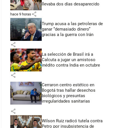
llevaba dos días desaparecido
share
hace 9 horas
Trump acusa a las petroleras de
ganar “demasiado dinero”
gracias a la guerra con Irán
share
La selección de Brasil irá a
Calcuta a jugar un amistoso
inédito contra India en octubre
share
Cerraron centro estético en
Bogotá tras hallar desechos
biológicos y presuntas
irregularidades sanitarias
share
Wilson Ruiz radicó tutela contra
Petro por insubsistencia de