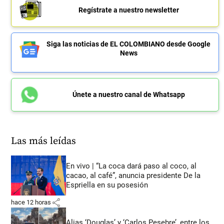
Regístrate a nuestro newsletter
Siga las noticias de EL COLOMBIANO desde Google
News
Únete a nuestro canal de Whatsapp
Las más leídas
En vivo | “La coca dará paso al coco, al
cacao, al café”, anuncia presidente De la
Espriella en su posesión
share
hace 12 horas
Alias ‘Douglas’ y ‘Carlos Pesebre’, entre los