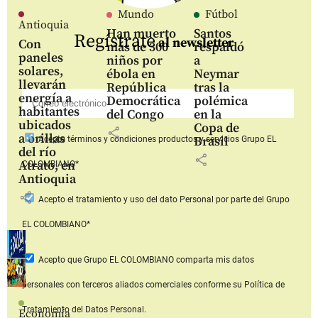
Mundo
Fútbol
Antioquia
Han muerto
Santos
Regístrate
al newsletter
Con
más de 300
respaldó
paneles
niños por
a
solares,
ébola en
Neymar
llevarán
República
tras la
energía a
Democrática
polémica
habitantes
del Congo
en la
ubicados
Copa de
share
a orillas
Brasil
Acepto
términos y condiciones productos y servicios
Grupo EL
del río
share
Atrato, en
COLOMBIANO*
Antioquia
share
Acepto
el tratamiento y uso del dato Personal
por parte del Grupo
EL COLOMBIANO*
Acepto que Grupo EL COLOMBIANO
comparta mis datos
personales con terceros aliados comerciales
conforme su Política de
Tratamiento del Datos Personal.
Economía