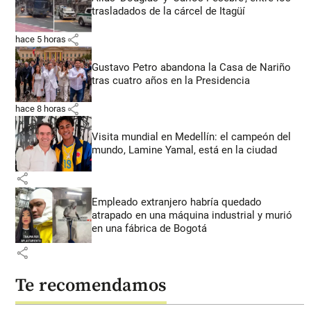
trasladados de la cárcel de Itagüí
share
hace 5 horas
Gustavo Petro abandona la Casa de Nariño
tras cuatro años en la Presidencia
share
hace 8 horas
Visita mundial en Medellín: el campeón del
mundo, Lamine Yamal, está en la ciudad
share
Empleado extranjero habría quedado
atrapado en una máquina industrial y murió
en una fábrica de Bogotá
share
Te recomendamos