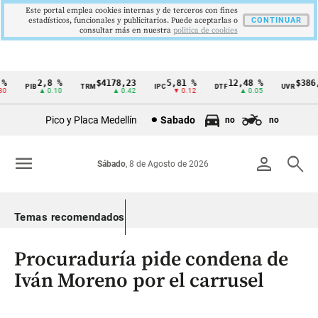
Este portal emplea cookies internas y de terceros con fines
estadísticos, funcionales y publicitarios. Puede aceptarlas o
CONTINUAR
consultar más en nuestra
politica de cookies
2,8 %
$4178,23
5,81 %
12,48 %
$386,1
PIB
TRM
IPC
DTF
UVR
Cintillo
▲ 0.10
▲ 0.42
▼ 0.12
▲ 0.05
▲ 0
de
Pico y Placa Medellín
Sabado
no
no
indicadores
económicos
menu
person
search
Sábado
, 8 de Agosto de 2026
Colombia
Temas recomendados
Procuraduría pide condena de
Iván Moreno por el carrusel