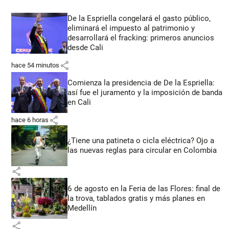
De la Espriella congelará el gasto público,
eliminará el impuesto al patrimonio y
desarrollará el fracking: primeros anuncios
desde Cali
share
hace 54 minutos
Comienza la presidencia de De la Espriella:
así fue el juramento y la imposición de banda
en Cali
share
hace 6 horas
¿Tiene una patineta o cicla eléctrica? Ojo a
las nuevas reglas para circular en Colombia
share
6 de agosto en la Feria de las Flores: final de
la trova, tablados gratis y más planes en
Medellín
share