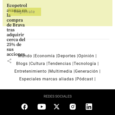
Ecopetrol
avanza en
la
compra
de Brava
tras
adquirir
cerca del
25% de
sus
acciones
Mundo
Economía
Deportes
Opinión
share
Blogs
Cultura
Tendencias
Tecnología
Entretenimiento
Multimedia
Generación
Especiales marcas aliadas
Pódcast
REDES SOCIALES