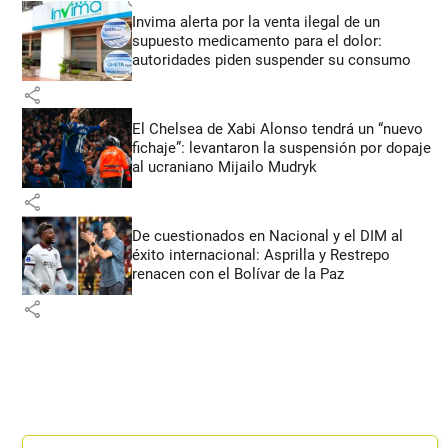
Invima alerta por la venta ilegal de un
supuesto medicamento para el dolor:
autoridades piden suspender su consumo
share
El Chelsea de Xabi Alonso tendrá un “nuevo
fichaje”: levantaron la suspensión por dopaje
al ucraniano Mijailo Mudryk
share
De cuestionados en Nacional y el DIM al
éxito internacional: Asprilla y Restrepo
renacen con el Bolívar de la Paz
share