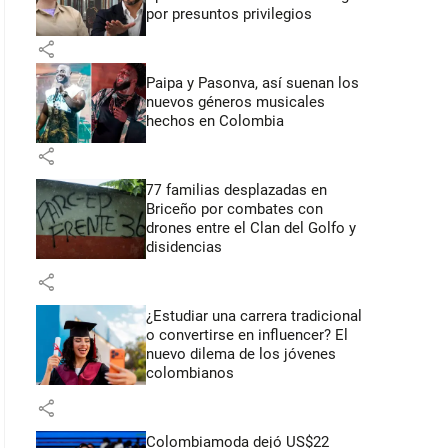
por presuntos privilegios
share
Paipa y Pasonva, así suenan los
nuevos géneros musicales
hechos en Colombia
share
77 familias desplazadas en
Briceño por combates con
drones entre el Clan del Golfo y
disidencias
share
¿Estudiar una carrera tradicional
o convertirse en influencer? El
nuevo dilema de los jóvenes
colombianos
share
Colombiamoda dejó US$22