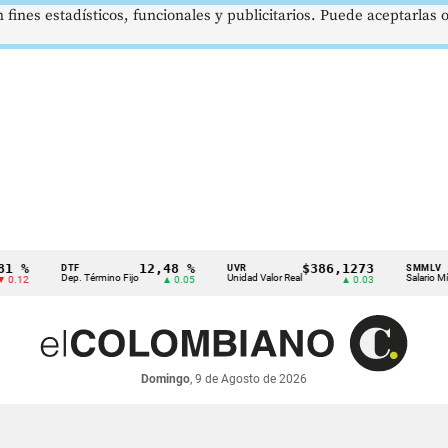
 fines estadísticos, funcionales y publicitarios. Puede aceptarlas
12,48 %
$386,1273
$
DTF
UVR
SMMLV
Dep. Término Fijo
Unidad Valor Real
Salario Mínimo
▲ 0.05
▲ 0.03
Domingo
, 9 de Agosto de 2026