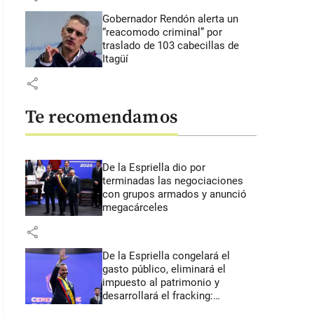
Gobernador Rendón alerta un
“reacomodo criminal” por
traslado de 103 cabecillas de
Itagüí
share
Te recomendamos
De la Espriella dio por
terminadas las negociaciones
con grupos armados y anunció
megacárceles
share
De la Espriella congelará el
gasto público, eliminará el
impuesto al patrimonio y
desarrollará el fracking:
primeros anuncios desde Cali