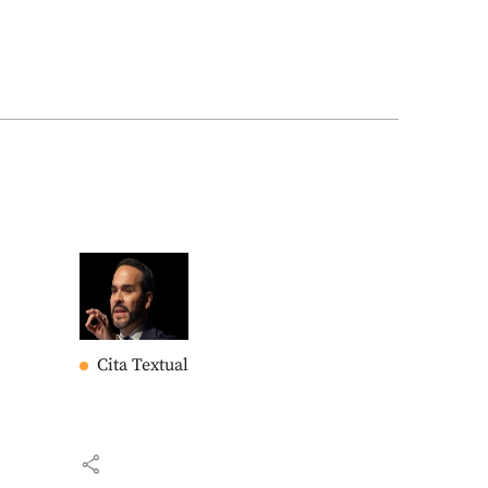
Cita Textual
share