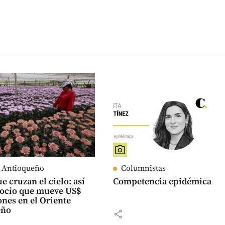
e Antioqueño
Columnistas
e cruzan el cielo: así
Competencia epidémica
gocio que mueve US$
ones en el Oriente
eño
share