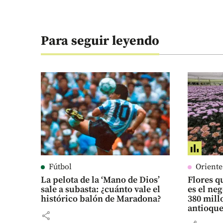
Para seguir leyendo
Fútbol
Orient
La pelota de la ‘Mano de Dios’
Flores qu
sale a subasta: ¿cuánto vale el
es el ne
histórico balón de Maradona?
380 mill
antioqu
share