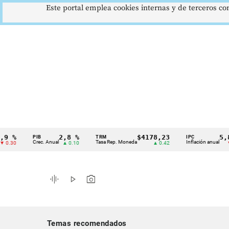
Este portal emplea cookies internas y de terceros con
2,8 %
$4178,23
5,81 %
PIB
TRM
IPC
Cintillo
Crec. Anual
Tasa Rep. Moneda
Inflación anual
▲ 0.10
▲ 0.42
▼ 0.12
de
indicadores
graphic_eq
play_arrow
photo_camera
económicos
Colombia
Temas recomendados