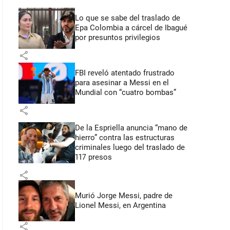
Lo que se sabe del traslado de
Epa Colombia a cárcel de Ibagué
por presuntos privilegios
share
FBI reveló atentado frustrado
para asesinar a Messi en el
Mundial con “cuatro bombas”
share
De la Espriella anuncia “mano de
hierro” contra las estructuras
criminales luego del traslado de
117 presos
share
Murió Jorge Messi, padre de
Lionel Messi, en Argentina
share