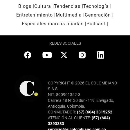
Blogs
Cultura
Tendencias
Tecnología
Entretenimiento
Multimedia
Generación
Especiales marcas aliadas
Pódcast
REDES SOCIALES
COPYRIGHT © 2026 EL COLOMBIANO
S.A.S
NIT: 890901352-3
Carrera 48 N° 30 Sur - 119, Envigado,
Antioquia, Colombia.
CONMUTADOR:
(57) (604) 3315252
ATENCIÓN AL CLIENTE:
(57) (604)
3393333
servicio@elcolombiano.com.co