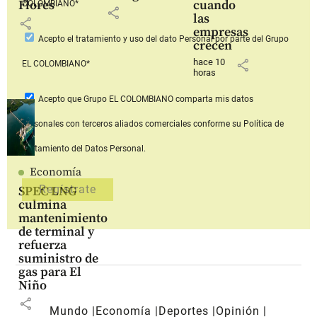
Flores
cuando
COLOMBIANO*
share
las
share
empresas
Acepto
el tratamiento y uso del dato Personal
por parte del Grupo
crecen
hace 10
share
EL COLOMBIANO*
horas
Acepto que Grupo EL COLOMBIANO
comparta mis datos
personales con terceros aliados comerciales
conforme su Política de
Tratamiento del Datos Personal.
Economía
SPEC LNG
culmina
mantenimiento
de terminal y
refuerza
suministro de
gas para El
Niño
share
Mundo
Economía
Deportes
Opinión