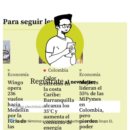
Para seguir leyendo
Colombia
Economía
Economía
Calor
Regístrate
al newsletter
Wingo
Mujeres
extremo en
opera
lideran el
la costa
236
55% de las
Caribe:
vuelos
MiPymes
Barranquilla
hacia
en
alcanza los
Medellín
Colombia,
35°C y
por la
pero
aumenta el
Feria de
pierden
consumo de
Acepto
términos y condiciones productos y servicios
Grupo EL
las
poder
energía