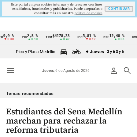
Este portal emplea cookies internas y de terceros con fines
estadísticos, funcionales y publicitarios. Puede aceptarlas o
CONTINUAR
consultar más en nuestra
politica de cookies
9,9 %
2,8 %
$4178,23
5,81 %
12,48 %
$
PIB
TRM
IPC
DTF
UVR
Cintillo
▼ 0.30
▲ 0.10
▲ 0.42
▼ 0.12
▲ 0.05
de
Pico y Placa Medellín
Jueves
3 y 6
3 y 6
indicadores
económicos
menu
person
search
Jueves
, 6 de Agosto de 2026
Colombia
Temas recomendados
Estudiantes del Sena Medellín
marchan para rechazar la
reforma tributaria