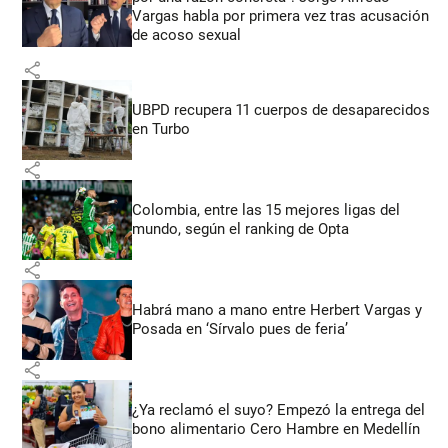
Vargas habla por primera vez tras acusación
de acoso sexual
share
UBPD recupera 11 cuerpos de desaparecidos
en Turbo
share
Colombia, entre las 15 mejores ligas del
mundo, según el ranking de Opta
share
Habrá mano a mano entre Herbert Vargas y
Posada en ‘Sírvalo pues de feria’
share
¿Ya reclamó el suyo? Empezó la entrega del
bono alimentario Cero Hambre en Medellín