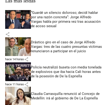
Las más leídas
“Guardé un silencio doloroso; decidí hablar
por una razón concreta”: Jorge Alfredo
Vargas habla por primera vez tras acusación
de acoso sexual
share
Drástico giro en el caso de Jorge Alfredo
Vargas: tres de las cuatro presuntas víctimas
renunciaron a participar en el juicio
share
hace 14 horas
Policía neutralizó buseta con media tonelada
de explosivos que iba hacia Cali horas antes
de la posesión de De la Espriella
share
hace 11 horas
Claudia Carrasquilla renunció al Concejo de
Medellín: irá al gobierno de De La Espriella