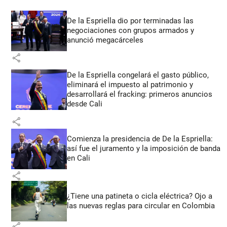
De la Espriella dio por terminadas las
negociaciones con grupos armados y
anunció megacárceles
share
De la Espriella congelará el gasto público,
eliminará el impuesto al patrimonio y
desarrollará el fracking: primeros anuncios
desde Cali
share
Comienza la presidencia de De la Espriella:
así fue el juramento y la imposición de banda
en Cali
share
¿Tiene una patineta o cicla eléctrica? Ojo a
las nuevas reglas para circular en Colombia
share