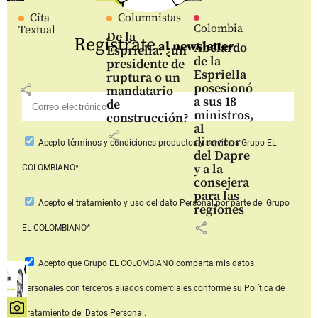
Cita
Columnistas
Colombia
Textual
De la
Regístrate
al newsletter
Abelardo
Espriella: ¿un
de la
presidente de
Espriella
ruptura o un
posesionó
share
mandatario
a sus 18
de
ministros,
construcción?
al
share
director
Acepto
términos y condiciones productos y servicios
Grupo EL
del Dapre
y a la
COLOMBIANO*
consejera
para las
Acepto
el tratamiento y uso del dato Personal
por parte del Grupo
regiones
share
EL COLOMBIANO*
Acepto que Grupo EL COLOMBIANO
comparta mis datos
personales con terceros aliados comerciales
conforme su Política de
Tratamiento del Datos Personal.