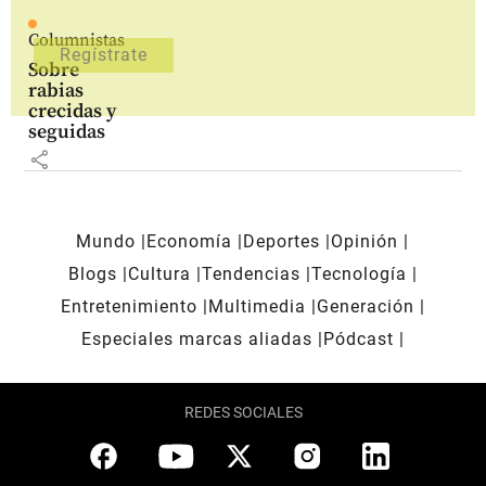
Columnistas
Sobre
rabias
crecidas y
seguidas
share
Mundo
Economía
Deportes
Opinión
Blogs
Cultura
Tendencias
Tecnología
Entretenimiento
Multimedia
Generación
Especiales marcas aliadas
Pódcast
REDES SOCIALES