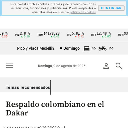
Este portal emplea cookies internas y de terceros con fines
estadísticos, funcionales y publicitarios. Puede aceptarlas o
CONTINUAR
consultar más en nuestra
politica de cookies
9 %
2,8 %
$4178,23
5,81 %
12,48 %
$38
PIB
TRM
IPC
DTF
UVR
Cintillo
.30
▲ 0.10
▲ 0.42
▼ 0.12
▲ 0.05
de
Pico y Placa Medellín
Domingo
no
no
indicadores
económicos
menu
person
search
Domingo
, 9 de Agosto de 2026
Colombia
Temas recomendados
Respaldo colombiano en el
Dakar