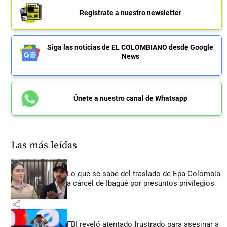
Regístrate a nuestro newsletter
Siga las noticias de EL COLOMBIANO desde Google
News
Únete a nuestro canal de Whatsapp
Las más leídas
Lo que se sabe del traslado de Epa Colombia
a cárcel de Ibagué por presuntos privilegios
share
FBI reveló atentado frustrado para asesinar a