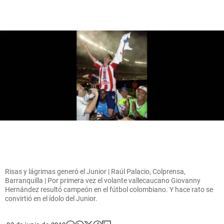
Risas y lágrimas generó el Junior | Raúl Palacio, Colprensa,
Barranquilla | Por primera vez el volante vallecaucano Giovanny
Hernández resultó campeón en el fútbol colombiano. Y hace rato se
convirtió en el ídolo del Junior.