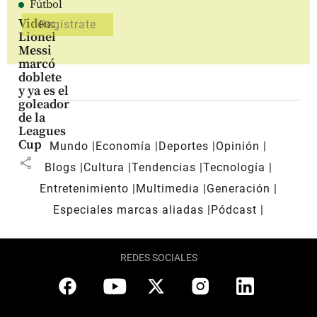
Fútbol
Video:
Lionel
Messi
marcó
doblete
y ya es el
goleador
de la
Leagues
Cup
Mundo
Economía
Deportes
Opinión
share
Blogs
Cultura
Tendencias
Tecnología
Entretenimiento
Multimedia
Generación
Especiales marcas aliadas
Pódcast
REDES SOCIALES