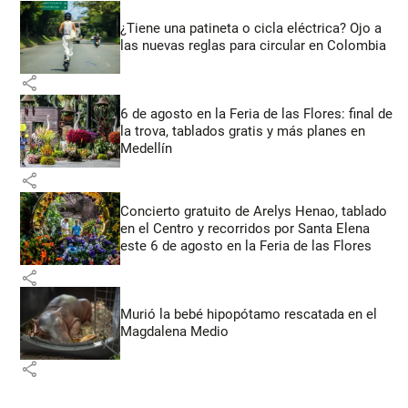
¿Tiene una patineta o cicla eléctrica? Ojo a
las nuevas reglas para circular en Colombia
share
6 de agosto en la Feria de las Flores: final de
la trova, tablados gratis y más planes en
Medellín
share
Concierto gratuito de Arelys Henao, tablado
en el Centro y recorridos por Santa Elena
este 6 de agosto en la Feria de las Flores
share
Murió la bebé hipopótamo rescatada en el
Magdalena Medio
share