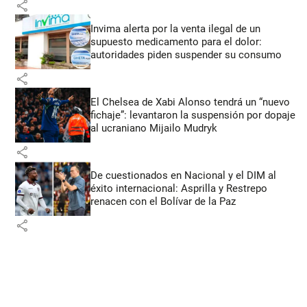
share
Invima alerta por la venta ilegal de un
supuesto medicamento para el dolor:
autoridades piden suspender su consumo
share
El Chelsea de Xabi Alonso tendrá un “nuevo
fichaje”: levantaron la suspensión por dopaje
al ucraniano Mijailo Mudryk
share
De cuestionados en Nacional y el DIM al
éxito internacional: Asprilla y Restrepo
renacen con el Bolívar de la Paz
share