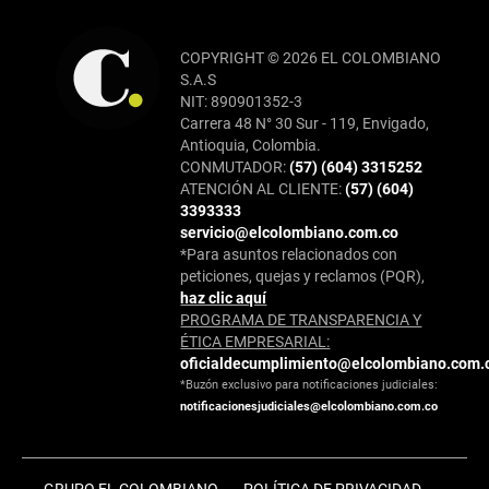
COPYRIGHT © 2026 EL COLOMBIANO
S.A.S
NIT: 890901352-3
Carrera 48 N° 30 Sur - 119, Envigado,
Antioquia, Colombia.
CONMUTADOR:
(57) (604) 3315252
ATENCIÓN AL CLIENTE:
(57) (604)
3393333
servicio@elcolombiano.com.co
*Para asuntos relacionados con
peticiones, quejas y reclamos (PQR),
haz clic aquí
PROGRAMA DE TRANSPARENCIA Y
ÉTICA EMPRESARIAL:
oficialdecumplimiento@elcolombiano.com.
*Buzón exclusivo para notificaciones judiciales:
notificacionesjudiciales@elcolombiano.com.co
GRUPO EL COLOMBIANO
POLÍTICA DE PRIVACIDAD