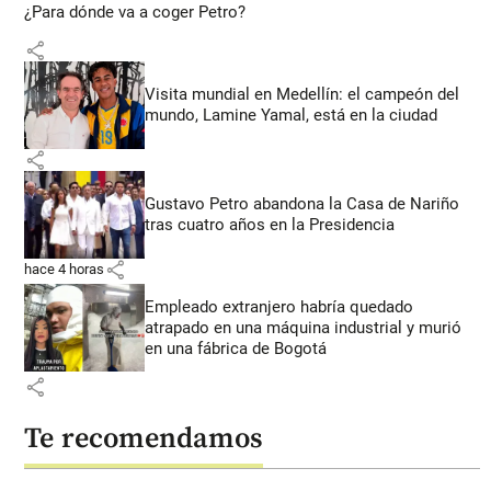
¿Para dónde va a coger Petro?
share
Visita mundial en Medellín: el campeón del
mundo, Lamine Yamal, está en la ciudad
share
Gustavo Petro abandona la Casa de Nariño
tras cuatro años en la Presidencia
share
hace 4 horas
Empleado extranjero habría quedado
atrapado en una máquina industrial y murió
en una fábrica de Bogotá
share
Te recomendamos