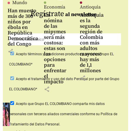
Mundo
Economía
Antioquia
Han muerto
Regístrate
al newsletter
La
Antioquia
más de 300
nómina
es la
niños por
de las
segunda
ébola en
mipymes
región de
República
será más
Colombia
Democrática
costosa:
con más
del Congo
estas son
adultos
share
las
mayores:
Acepto
términos y condiciones productos y servicios
Grupo EL
opciones
hay más
para
de 1,1
COLOMBIANO*
enfrentar
millones
el
share
Acepto
el tratamiento y uso del dato Personal
por parte del Grupo
impacto
share
EL COLOMBIANO*
Acepto que Grupo EL COLOMBIANO
comparta mis datos
personales con terceros aliados comerciales
conforme su Política de
Tratamiento del Datos Personal.