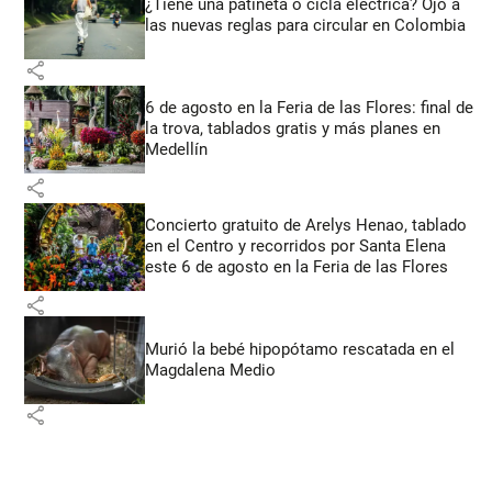
¿Tiene una patineta o cicla eléctrica? Ojo a
las nuevas reglas para circular en Colombia
share
6 de agosto en la Feria de las Flores: final de
la trova, tablados gratis y más planes en
Medellín
share
Concierto gratuito de Arelys Henao, tablado
en el Centro y recorridos por Santa Elena
este 6 de agosto en la Feria de las Flores
share
Murió la bebé hipopótamo rescatada en el
Magdalena Medio
share