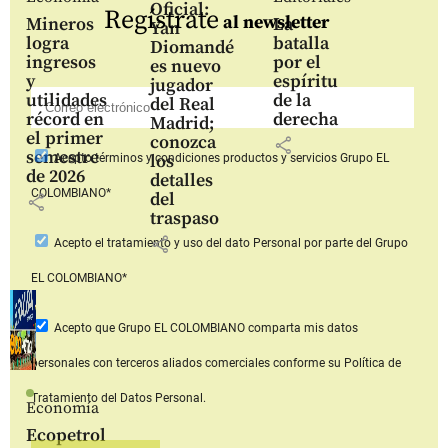
Oficial:
Regístrate
al newsletter
Mineros
La
Yan
logra
batalla
Diomandé
ingresos
por el
es nuevo
y
espíritu
jugador
utilidades
de la
del Real
récord en
derecha
Madrid;
el primer
conozca
share
semestre
los
Acepto
términos y condiciones productos y servicios
Grupo EL
de 2026
detalles
COLOMBIANO*
del
share
traspaso
share
Acepto
el tratamiento y uso del dato Personal
por parte del Grupo
EL COLOMBIANO*
Acepto que Grupo EL COLOMBIANO
comparta mis datos
personales con terceros aliados comerciales
conforme su Política de
Tratamiento del Datos Personal.
Economía
Ecopetrol