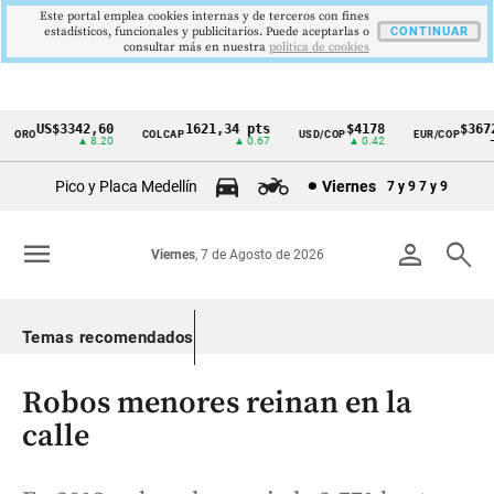
Este portal emplea cookies internas y de terceros con fines
estadísticos, funcionales y publicitarios. Puede aceptarlas o
CONTINUAR
consultar más en nuestra
politica de cookies
US$3342,60
1621,34 pts
$4178
$3672
ORO
COLCAP
USD/COP
EUR/COP
Cintillo
▲ 8.20
▲ 0.67
▲ 0.42
—
de
Pico y Placa Medellín
Viernes
7 y 9
7 y 9
indicadores
económicos
menu
person
search
Viernes
, 7 de Agosto de 2026
Colombia
Temas recomendados
Robos menores reinan en la
calle