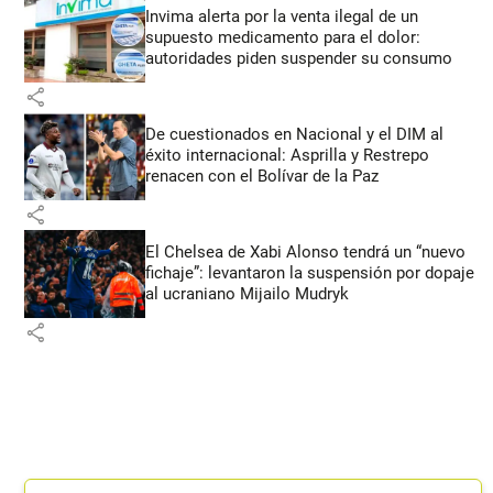
Invima alerta por la venta ilegal de un
supuesto medicamento para el dolor:
autoridades piden suspender su consumo
share
De cuestionados en Nacional y el DIM al
éxito internacional: Asprilla y Restrepo
renacen con el Bolívar de la Paz
share
El Chelsea de Xabi Alonso tendrá un “nuevo
fichaje”: levantaron la suspensión por dopaje
al ucraniano Mijailo Mudryk
share