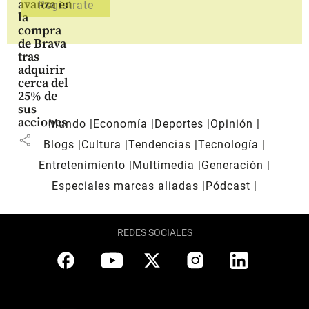
avanza en
la
compra
de Brava
tras
adquirir
cerca del
25% de
sus
acciones
Mundo
Economía
Deportes
Opinión
share
Blogs
Cultura
Tendencias
Tecnología
Entretenimiento
Multimedia
Generación
Especiales marcas aliadas
Pódcast
REDES SOCIALES