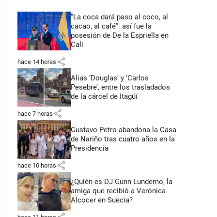
“La coca dará paso al coco, al
cacao, al café”: así fue la
posesión de De la Espriella en
Cali
share
hace 14 horas
Alias ‘Douglas’ y ‘Carlos
Pesebre’, entre los trasladados
de la cárcel de Itagüí
share
hace 7 horas
Gustavo Petro abandona la Casa
de Nariño tras cuatro años en la
Presidencia
share
hace 10 horas
¿Quién es DJ Gunn Lundemo, la
amiga que recibió a Verónica
Alcocer en Suecia?