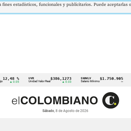
 fines estadísticos, funcionales y publicitarios. Puede aceptarlas
48 %
$386,1273
$1.750.905
UVR
SMMLV
BRENT
Unidad Valor Real
Salario Mínimo
Petróle
 0.05
▲ 0.03
—
Sábado
, 8 de Agosto de 2026