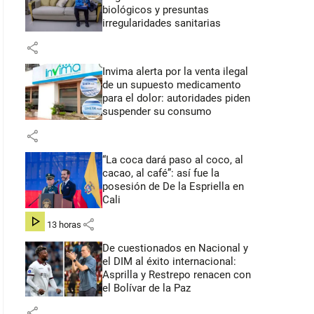
biológicos y presuntas
irregularidades sanitarias
share
Invima alerta por la venta ilegal
de un supuesto medicamento
para el dolor: autoridades piden
suspender su consumo
share
“La coca dará paso al coco, al
cacao, al café”: así fue la
posesión de De la Espriella en
Cali
share
hace 13 horas
De cuestionados en Nacional y
el DIM al éxito internacional:
Asprilla y Restrepo renacen con
el Bolívar de la Paz
share