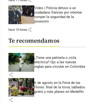
share
hace 11 horas
Video | Policía detuvo a un
ciudadano francés por intentar
romper la seguridad de la
posesión
share
hace 10 horas
Te recomendamos
¿Tiene una patineta o cicla
eléctrica? Ojo a las nuevas
reglas para circular en Colombia
share
6 de agosto en la Feria de las
Flores: final de la trova, tablados
gratis y más planes en Medellín
share