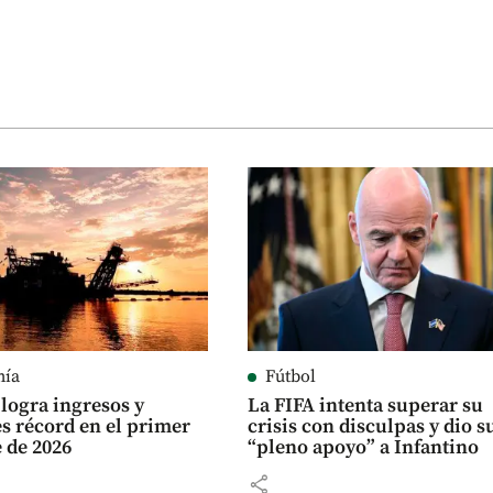
mía
Fútbol
logra ingresos y
La FIFA intenta superar su
es récord en el primer
crisis con disculpas y dio s
 de 2026
“pleno apoyo” a Infantino
share