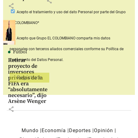
share
share
Acepto
el tratamiento y uso del dato Personal
por parte del Grupo
EL COLOMBIANO*
Acepto que Grupo EL COLOMBIANO
comparta mis datos
personales con terceros aliados comerciales
conforme su Política de
Fútbol
Retirar
Tratamiento del Datos Personal.
proyecto de
inversores
privados de la
FIFA era
“absolutamente
necesario”, dijo
Arsène Wenger
share
Mundo
Economía
Deportes
Opinión