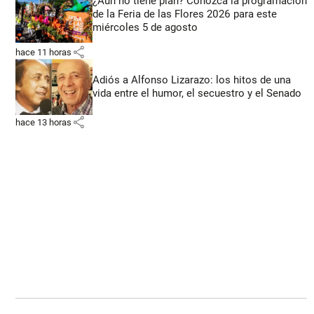
¿Aún no tiene plan? Conozca la programación
de la Feria de las Flores 2026 para este
miércoles 5 de agosto
share
hace 11 horas
Adiós a Alfonso Lizarazo: los hitos de una
vida entre el humor, el secuestro y el Senado
share
hace 13 horas