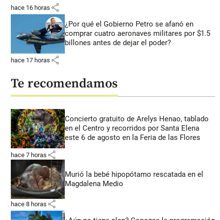
share
hace 16 horas
¿Por qué el Gobierno Petro se afanó en
comprar cuatro aeronaves militares por $1.5
billones antes de dejar el poder?
share
hace 17 horas
Te recomendamos
Concierto gratuito de Arelys Henao, tablado
en el Centro y recorridos por Santa Elena
este 6 de agosto en la Feria de las Flores
share
hace 7 horas
Murió la bebé hipopótamo rescatada en el
Magdalena Medio
share
hace 8 horas