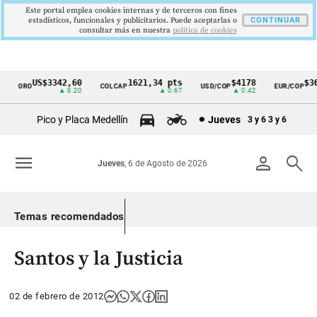
Este portal emplea cookies internas y de terceros con fines
estadísticos, funcionales y publicitarios. Puede aceptarlas o
CONTINUAR
consultar más en nuestra
politica de cookies
US$3342,60
1621,34 pts
$4178
$369
ORO
COLCAP
USD/COP
EUR/COP
Cintillo
▲ 8.20
▲ 0.67
▲ 0.42
de
Pico y Placa Medellín
Jueves
3 y 6
3 y 6
indicadores
económicos
menu
person
search
Jueves
, 6 de Agosto de 2026
Colombia
Temas recomendados
Santos y la Justicia
02 de febrero de 2012