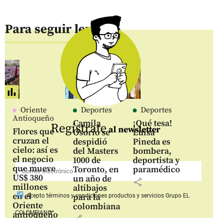
Para seguir leyendo
Oriente
Deportes
Deportes
Antioqueño
Camila
¡Qué tesa!
Regístrate
al newsletter
Flores que
Osorio se
Luisa
cruzan el
despidió
Pineda es
cielo: así es
del Masters
bombera,
el negocio
1000 de
deportista y
que mueve
Toronto, en
paramédico
US$ 380
un año de
share
millones
altibajos
en el
para la
Acepto
términos y condiciones productos y servicios
Grupo EL
Oriente
colombiana
COLOMBIANO*
antioqueño