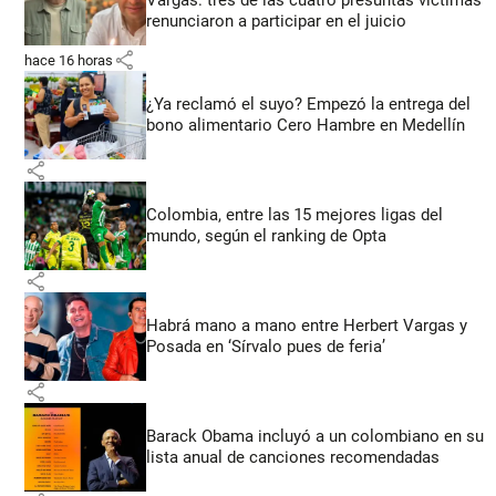
Vargas: tres de las cuatro presuntas víctimas
renunciaron a participar en el juicio
share
hace 16 horas
¿Ya reclamó el suyo? Empezó la entrega del
bono alimentario Cero Hambre en Medellín
share
Colombia, entre las 15 mejores ligas del
mundo, según el ranking de Opta
share
Habrá mano a mano entre Herbert Vargas y
Posada en ‘Sírvalo pues de feria’
share
Barack Obama incluyó a un colombiano en su
lista anual de canciones recomendadas