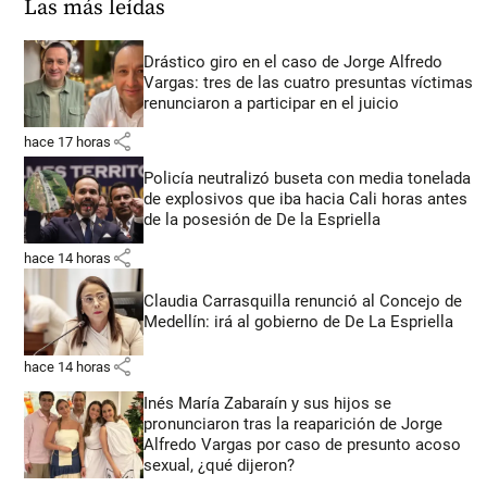
Las más leídas
Drástico giro en el caso de Jorge Alfredo
Vargas: tres de las cuatro presuntas víctimas
renunciaron a participar en el juicio
share
hace 17 horas
Policía neutralizó buseta con media tonelada
de explosivos que iba hacia Cali horas antes
de la posesión de De la Espriella
share
hace 14 horas
Claudia Carrasquilla renunció al Concejo de
Medellín: irá al gobierno de De La Espriella
share
hace 14 horas
Inés María Zabaraín y sus hijos se
pronunciaron tras la reaparición de Jorge
Alfredo Vargas por caso de presunto acoso
sexual, ¿qué dijeron?