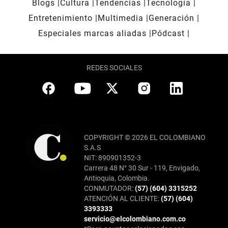
Blogs
Cultura
Tendencias
Tecnología
Entretenimiento
Multimedia
Generación
Especiales marcas aliadas
Pódcast
REDES SOCIALES
COPYRIGHT © 2026 EL COLOMBIANO
S.A.S
NIT: 890901352-3
Carrera 48 N° 30 Sur - 119, Envigado,
Antioquia, Colombia.
CONMUTADOR:
(57) (604) 3315252
ATENCIÓN AL CLIENTE:
(57) (604)
3393333
servicio@elcolombiano.com.co