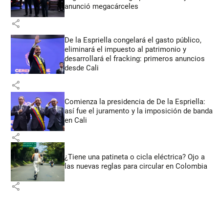
anunció megacárceles
share
De la Espriella congelará el gasto público,
eliminará el impuesto al patrimonio y
desarrollará el fracking: primeros anuncios
desde Cali
share
Comienza la presidencia de De la Espriella:
así fue el juramento y la imposición de banda
en Cali
share
¿Tiene una patineta o cicla eléctrica? Ojo a
las nuevas reglas para circular en Colombia
share