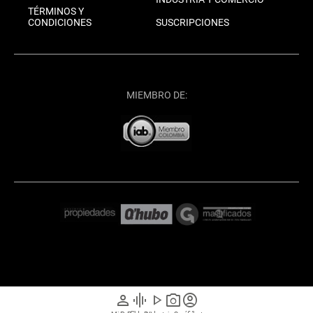
TÉRMINOS Y
CONDICIONES
SUSCRIPCIONES
MIEMBRO DE:
person
graphic_eq
play_arrow
photo_camera
account_circle