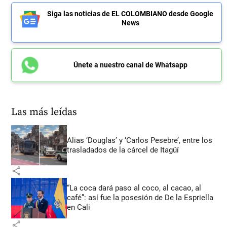
Siga las noticias de EL COLOMBIANO desde Google
News
Únete a nuestro canal de Whatsapp
Las más leídas
Alias ‘Douglas’ y ‘Carlos Pesebre’, entre los
trasladados de la cárcel de Itagüí
share
“La coca dará paso al coco, al cacao, al
café”: así fue la posesión de De la Espriella
en Cali
share