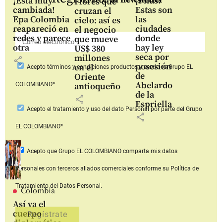
¡Está muy
¡Pilas!
Flores que
cambiada!
Estas son
cruzan el
Epa Colombia
las
cielo: así es
reapareció en
ciudades
el negocio
redes y parece
donde
que mueve
otra
hay ley
US$ 380
seca por
millones
share
posesión
en el
Acepto
términos y condiciones productos y servicios
Grupo EL
de
Oriente
Abelardo
COLOMBIANO*
antioqueño
de la
share
Espriella
Acepto
el tratamiento y uso del dato Personal
por parte del Grupo
share
EL COLOMBIANO*
Acepto que Grupo EL COLOMBIANO
comparta mis datos
personales con terceros aliados comerciales
conforme su Política de
Tratamiento del Datos Personal.
Colombia
Así va el
cuerpo