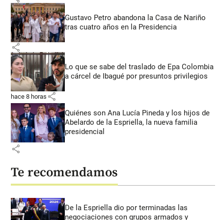
Gustavo Petro abandona la Casa de Nariño
tras cuatro años en la Presidencia
share
Lo que se sabe del traslado de Epa Colombia
a cárcel de Ibagué por presuntos privilegios
share
hace 8 horas
Quiénes son Ana Lucía Pineda y los hijos de
Abelardo de la Espriella, la nueva familia
presidencial
share
Te recomendamos
De la Espriella dio por terminadas las
negociaciones con grupos armados y