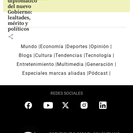
diplomático
del nuevo
Gobierno:
lealtades,
mérito y
políticos
share
Mundo
Economía
Deportes
Opinión
Blogs
Cultura
Tendencias
Tecnología
Entretenimiento
Multimedia
Generación
Especiales marcas aliadas
Pódcast
REDES SOCIALES