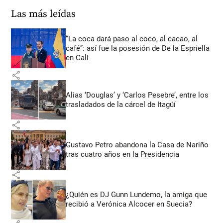
Las más leídas
“La coca dará paso al coco, al cacao, al
café”: así fue la posesión de De la Espriella
en Cali
share
Alias ‘Douglas’ y ‘Carlos Pesebre’, entre los
trasladados de la cárcel de Itagüí
share
Gustavo Petro abandona la Casa de Nariño
tras cuatro años en la Presidencia
share
¿Quién es DJ Gunn Lundemo, la amiga que
recibió a Verónica Alcocer en Suecia?