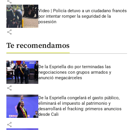
share
Video | Policía detuvo a un ciudadano francés
por intentar romper la seguridad de la
posesión
share
Te recomendamos
De la Espriella dio por terminadas las
negociaciones con grupos armados y
anunció megacárceles
share
De la Espriella congelará el gasto público,
eliminará el impuesto al patrimonio y
desarrollará el fracking: primeros anuncios
desde Cali
share