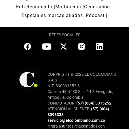
Entretenimiento
Multimedia
Generación
Especiales marcas aliadas
Pódcast
REDES SOCIALES
COPYRIGHT © 2026 EL COLOMBIANO
S.A.S
NIT: 890901352-3
Carrera 48 N° 30 Sur - 119, Envigado,
Antioquia, Colombia.
CONMUTADOR:
(57) (604) 3315252
ATENCIÓN AL CLIENTE:
(57) (604)
3393333
servicio@elcolombiano.com.co
*Para asuntos relacionados con