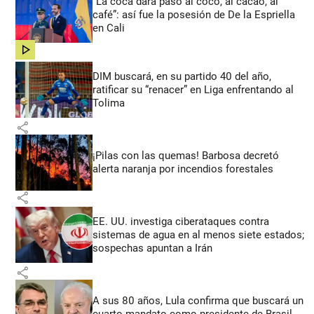
“La coca dará paso al coco, al cacao, al
café”: así fue la posesión de De la Espriella
en Cali
share
DIM buscará, en su partido 40 del año,
ratificar su “renacer” en Liga enfrentando al
Tolima
share
¡Pilas con las quemas! Barbosa decretó
alerta naranja por incendios forestales
share
EE. UU. investiga ciberataques contra
sistemas de agua en al menos siete estados;
sospechas apuntan a Irán
share
A sus 80 años, Lula confirma que buscará un
cuarto mandato como presidente de Brasil