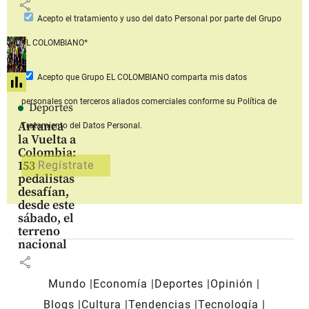
share
Acepto
el tratamiento y uso del dato Personal
por parte del Grupo
EL COLOMBIANO*
Acepto que Grupo EL COLOMBIANO
comparta mis datos
personales con terceros aliados comerciales
conforme su Política de
Deportes
Arranca
Tratamiento del Datos Personal.
la Vuelta a
Colombia:
153
pedalistas
desafían,
desde este
sábado, el
terreno
nacional
share
Mundo
Economía
Deportes
Opinión
Blogs
Cultura
Tendencias
Tecnología