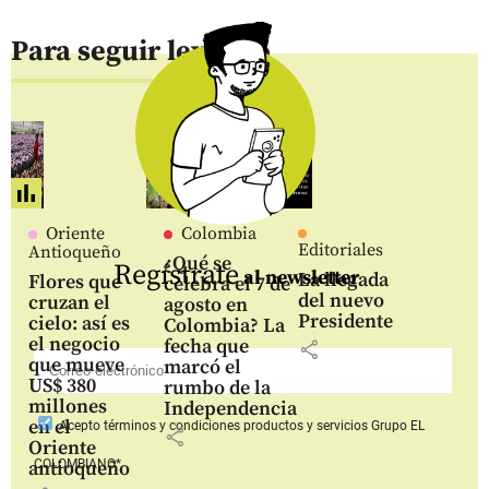
Para seguir leyendo
Oriente
Colombia
Editoriales
Antioqueño
¿Qué se
Regístrate
al newsletter
La llegada
Flores que
celebra el 7 de
del nuevo
cruzan el
agosto en
Presidente
cielo: así es
Colombia? La
el negocio
fecha que
share
que mueve
marcó el
US$ 380
rumbo de la
millones
Independencia
en el
Acepto
términos y condiciones productos y servicios
Grupo EL
share
Oriente
COLOMBIANO*
antioqueño