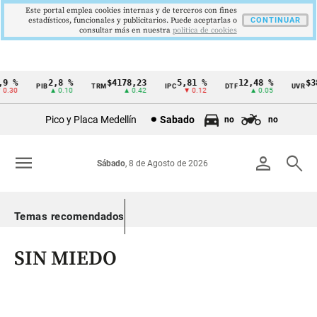
Este portal emplea cookies internas y de terceros con fines
estadísticos, funcionales y publicitarios. Puede aceptarlas o
CONTINUAR
consultar más en nuestra
politica de cookies
 %
2,8 %
$4178,23
5,81 %
12,48 %
$386
PIB
TRM
IPC
DTF
UVR
Cintillo
.30
▲ 0.10
▲ 0.42
▼ 0.12
▲ 0.05
de
Pico y Placa Medellín
Sabado
no
no
indicadores
económicos
menu
person
search
Sábado
, 8 de Agosto de 2026
Colombia
Temas recomendados
SIN MIEDO