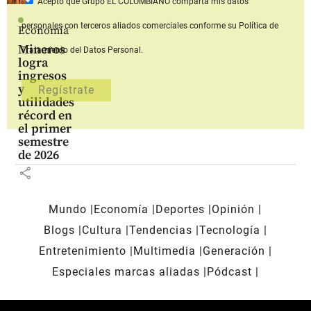
Acepto que Grupo EL COLOMBIANO
comparta mis datos
personales con terceros aliados comerciales
conforme su Política de
Economía
Mineros
Tratamiento del Datos Personal.
logra
ingresos
y
utilidades
récord en
el primer
semestre
de 2026
share
Mundo
Economía
Deportes
Opinión
Blogs
Cultura
Tendencias
Tecnología
Entretenimiento
Multimedia
Generación
Especiales marcas aliadas
Pódcast