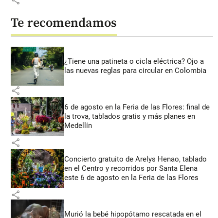
Te recomendamos
¿Tiene una patineta o cicla eléctrica? Ojo a
las nuevas reglas para circular en Colombia
share
6 de agosto en la Feria de las Flores: final de
la trova, tablados gratis y más planes en
Medellín
share
Concierto gratuito de Arelys Henao, tablado
en el Centro y recorridos por Santa Elena
este 6 de agosto en la Feria de las Flores
share
Murió la bebé hipopótamo rescatada en el