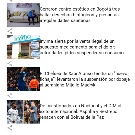
Cerraron centro estético en Bogotá tras
hallar desechos biológicos y presuntas
irregularidades sanitarias
share
Invima alerta por la venta ilegal de un
supuesto medicamento para el dolor:
autoridades piden suspender su consumo
share
El Chelsea de Xabi Alonso tendrá un “nuevo
fichaje”: levantaron la suspensión por dopaje
al ucraniano Mijailo Mudryk
share
De cuestionados en Nacional y el DIM al
éxito internacional: Asprilla y Restrepo
renacen con el Bolívar de la Paz
share