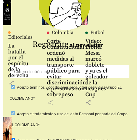
Colombia
Fútbol
Editoriales
Corte
Video:
Regístrate
al newsletter
La
Constitucional
Lionel
batalla
ordenó
Messi
por el
medidas al
marcó
espíritu
transporte
doblete
de la
público para
y ya es el
derecha
evitar
goleador
discriminación
de la
share
a personas con
Leagues
Acepto
términos y condiciones productos y servicios
Grupo EL
sobrepeso
Cup
COLOMBIANO*
share
share
Acepto
el tratamiento y uso del dato Personal
por parte del Grupo
EL COLOMBIANO*