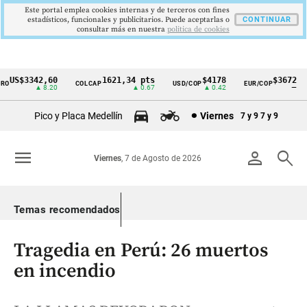
Este portal emplea cookies internas y de terceros con fines
estadísticos, funcionales y publicitarios. Puede aceptarlas o
CONTINUAR
consultar más en nuestra
politica de cookies
US$3342,60
1621,34 pts
$4178
$3672
O
COLCAP
USD/COP
EUR/COP
Cintillo
▲ 8.20
▲ 0.67
▲ 0.42
—
de
Pico y Placa Medellín
Viernes
7 y 9
7 y 9
indicadores
económicos
menu
person
search
Viernes
, 7 de Agosto de 2026
Colombia
Temas recomendados
Tragedia en Perú: 26 muertos
en incendio