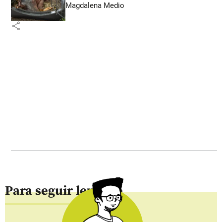
Magdalena Medio
share
Para seguir leyendo