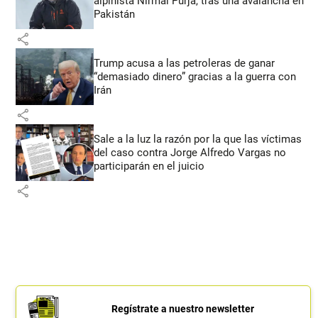
alpinista Nirmal Purja, tras una avalancha en
Pakistán
share
Trump acusa a las petroleras de ganar
“demasiado dinero” gracias a la guerra con
Irán
share
Sale a la luz la razón por la que las víctimas
del caso contra Jorge Alfredo Vargas no
participarán en el juicio
share
Regístrate a nuestro newsletter