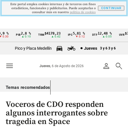
Este portal emplea cookies internas y de terceros con fines
estadísticos, funcionales y publicitarios. Puede aceptarlas o
CONTINUAR
consultar más en nuestra
politica de cookies
 %
2,8 %
$4178,23
5,81 %
12,48 %
$386
PIB
TRM
IPC
DTF
UVR
Cintillo
.30
▲ 0.10
▲ 0.42
▼ 0.12
▲ 0.05
de
Pico y Placa Medellín
Jueves
3 y 6
3 y 6
indicadores
económicos
menu
person
search
Jueves
, 6 de Agosto de 2026
Colombia
Temas recomendados
Voceros de CDO responden
algunos interrogantes sobre
tragedia en Space