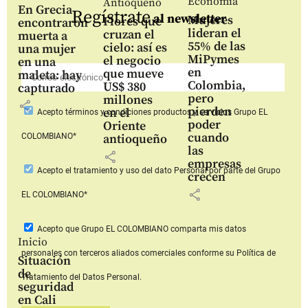
Economía
Antioqueño
En Grecia
Regístrate
al newsletter
Mujeres
Flores que
encontraron
lideran el
cruzan el
muerta a
55% de las
cielo: así es
una mujer
MiPymes
el negocio
en una
en
que mueve
maleta: hay
Colombia,
US$ 380
capturado
pero
millones
share
pierden
en el
Acepto
términos y condiciones productos y servicios
Grupo EL
poder
Oriente
cuando
COLOMBIANO*
antioqueño
las
share
empresas
Acepto
el tratamiento y uso del dato Personal
por parte del Grupo
crecen
share
EL COLOMBIANO*
Acepto que Grupo EL COLOMBIANO
comparta mis datos
Inicio
personales con terceros aliados comerciales
conforme su Política de
Situación
de
Tratamiento del Datos Personal.
seguridad
en Cali