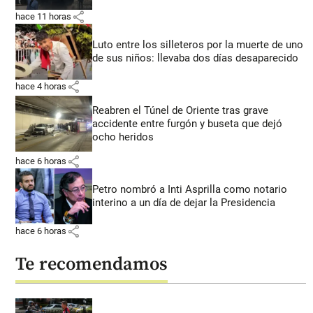
share
hace 11 horas
Luto entre los silleteros por la muerte de uno
de sus niños: llevaba dos días desaparecido
share
hace 4 horas
Reabren el Túnel de Oriente tras grave
accidente entre furgón y buseta que dejó
ocho heridos
share
hace 6 horas
Petro nombró a Inti Asprilla como notario
interino a un día de dejar la Presidencia
share
hace 6 horas
Te recomendamos