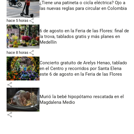
¿Tiene una patineta o cicla eléctrica? Ojo a
las nuevas reglas para circular en Colombia
share
hace 5 horas
6 de agosto en la Feria de las Flores: final de
la trova, tablados gratis y más planes en
Medellín
share
hace 8 horas
Concierto gratuito de Arelys Henao, tablado
en el Centro y recorridos por Santa Elena
este 6 de agosto en la Feria de las Flores
share
Murió la bebé hipopótamo rescatada en el
Magdalena Medio
share