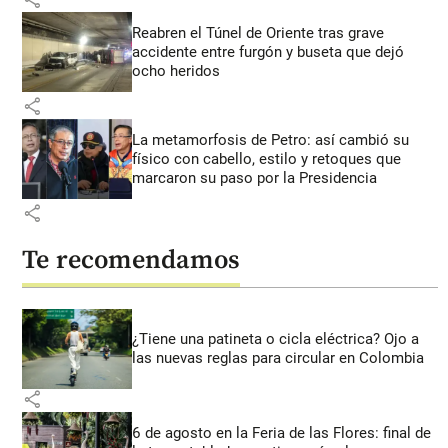
Reabren el Túnel de Oriente tras grave
accidente entre furgón y buseta que dejó
ocho heridos
share
La metamorfosis de Petro: así cambió su
físico con cabello, estilo y retoques que
marcaron su paso por la Presidencia
share
Te recomendamos
¿Tiene una patineta o cicla eléctrica? Ojo a
las nuevas reglas para circular en Colombia
share
6 de agosto en la Feria de las Flores: final de