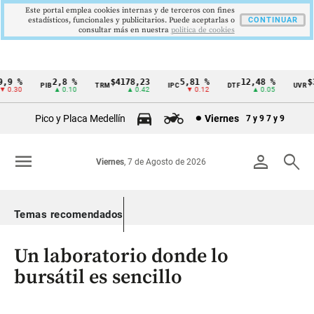
Este portal emplea cookies internas y de terceros con fines
estadísticos, funcionales y publicitarios. Puede aceptarlas o
CONTINUAR
consultar más en nuestra
politica de cookies
9 %
2,8 %
$4178,23
5,81 %
12,48 %
$38
PIB
TRM
IPC
DTF
UVR
Cintillo
0.30
▲ 0.10
▲ 0.42
▼ 0.12
▲ 0.05
de
Pico y Placa Medellín
Viernes
7 y 9
7 y 9
indicadores
económicos
menu
person
search
Viernes
, 7 de Agosto de 2026
Colombia
Temas recomendados
Un laboratorio donde lo
bursátil es sencillo