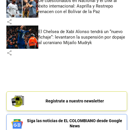
De cuestionados en Nacional y el DIM al
éxito internacional: Asprilla y Restrepo
renacen con el Bolívar de la Paz
share
El Chelsea de Xabi Alonso tendrá un “nuevo
fichaje”: levantaron la suspensión por dopaje
al ucraniano Mijailo Mudryk
share
Regístrate a nuestro newsletter
Siga las noticias de EL COLOMBIANO desde Google
News