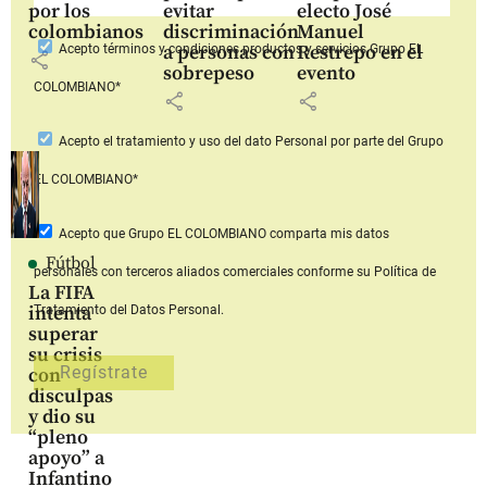
por los
evitar
electo José
colombianos
discriminación
Manuel
a personas con
Restrepo en el
Acepto
términos y condiciones productos y servicios
Grupo EL
share
sobrepeso
evento
COLOMBIANO*
share
share
Acepto
el tratamiento y uso del dato Personal
por parte del Grupo
EL COLOMBIANO*
Acepto que Grupo EL COLOMBIANO
comparta mis datos
Fútbol
personales con terceros aliados comerciales
conforme su Política de
La FIFA
intenta
Tratamiento del Datos Personal.
superar
su crisis
con
disculpas
y dio su
“pleno
apoyo” a
Infantino