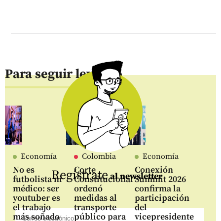
Para seguir leyendo
Economía
Colombia
Economía
No es
Corte
Conexión
Regístrate
al newsletter
futbolista ni
Constitucional
Summit 2026
médico: ser
ordenó
confirma la
youtuber es
medidas al
participación
el trabajo
transporte
del
más soñado
público para
vicepresidente