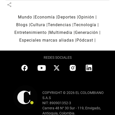
share
Mundo
Economía
Deportes
Opinión
Blogs
Cultura
Tendencias
Tecnología
Entretenimiento
Multimedia
Generación
Especiales marcas aliadas
Pódcast
REDES SOCIALES
COPYRIGHT © 2026 EL COLOMBIANO
S.A.S
NIT: 890901352-3
Carrera 48 N° 30 Sur - 119, Envigado,
Antioquia, Colombia.