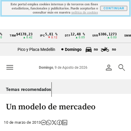
Este portal emplea cookies internas y de terceros con fines
estadísticos, funcionales y publicitarios. Puede aceptarlas o
CONTINUAR
consultar más en nuestra
politica de cookies
$4178,23
5,81 %
12,48 %
$386,1273
TRM
IPC
DTF
UVR
SMMLV
Cintillo
▲ 0.42
▼ 0.12
▲ 0.05
▲ 0.03
de
Pico y Placa Medellín
Domingo
no
no
indicadores
económicos
menu
person
search
Domingo
, 9 de Agosto de 2026
Colombia
Temas recomendados
Un modelo de mercadeo
10 de marzo de 2013