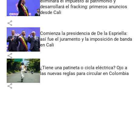
eliminará el impuesto al patrimonio y
desarrollará el fracking: primeros anuncios
desde Cali
share
Comienza la presidencia de De la Espriella:
así fue el juramento y la imposición de banda
en Cali
share
¿Tiene una patineta o cicla eléctrica? Ojo a
las nuevas reglas para circular en Colombia
share