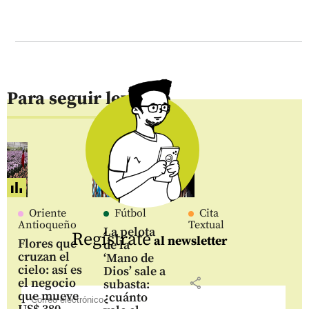
Para seguir leyendo
Oriente
Fútbol
Cita
Antioqueño
Textual
La pelota
Regístrate
al newsletter
Flores que
de la
cruzan el
‘Mano de
cielo: así es
Dios’ sale a
share
el negocio
subasta:
que mueve
¿cuánto