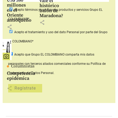
US$ 380
vale el
millones
histórico
en el
balón de
Acepto
términos y condiciones productos y servicios
Grupo EL
Oriente
Maradona?
COLOMBIANO*
antioqueño
share
share
Acepto
el tratamiento y uso del dato Personal
por parte del Grupo
EL COLOMBIANO*
Acepto que Grupo EL COLOMBIANO
comparta mis datos
personales con terceros aliados comerciales
conforme su Política de
Columnistas
Competencia
Tratamiento del Datos Personal.
epidémica
share