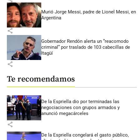
Murió Jorge Messi, padre de Lionel Messi, en
Argentina
share
Gobernador Rendón alerta un “reacomodo
criminal” por traslado de 103 cabecillas de
Itagüí
share
Te recomendamos
De la Espriella dio por terminadas las
negociaciones con grupos armados y
anunció megacárceles
share
De la Espriella congelará el gasto público,