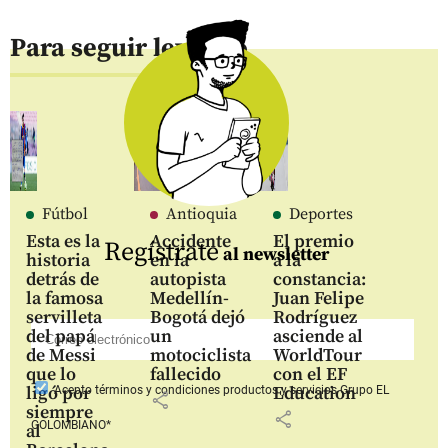
Para seguir leyendo
Fútbol
Antioquia
Deportes
Esta es la
Accidente
El premio
Regístrate
al newsletter
historia
en la
a la
detrás de
autopista
constancia:
la famosa
Medellín-
Juan Felipe
servilleta
Bogotá dejó
Rodríguez
del papá
un
asciende al
de Messi
motociclista
WorldTour
que lo
fallecido
con el EF
ligó por
Education
Acepto
términos y condiciones productos y servicios
Grupo EL
share
siempre
share
COLOMBIANO*
al