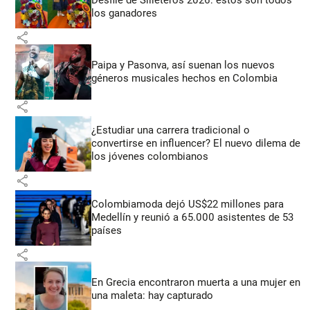
Desfile de Silleteros 2026: estos son todos
los ganadores
share
Paipa y Pasonva, así suenan los nuevos
géneros musicales hechos en Colombia
share
¿Estudiar una carrera tradicional o
convertirse en influencer? El nuevo dilema de
los jóvenes colombianos
share
Colombiamoda dejó US$22 millones para
Medellín y reunió a 65.000 asistentes de 53
países
share
En Grecia encontraron muerta a una mujer en
una maleta: hay capturado