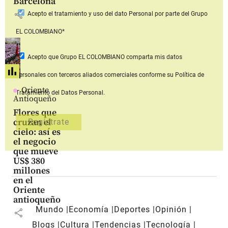
Barcelona
share
Acepto
el tratamiento y uso del dato Personal
por parte del Grupo
EL COLOMBIANO*
Acepto que Grupo EL COLOMBIANO
comparta mis datos
personales con terceros aliados comerciales
conforme su Política de
Oriente
Tratamiento del Datos Personal.
Antioqueño
Flores que
cruzan el
cielo: así es
el negocio
que mueve
US$ 380
millones
en el
Oriente
antioqueño
Mundo
Economía
Deportes
Opinión
share
Blogs
Cultura
Tendencias
Tecnología