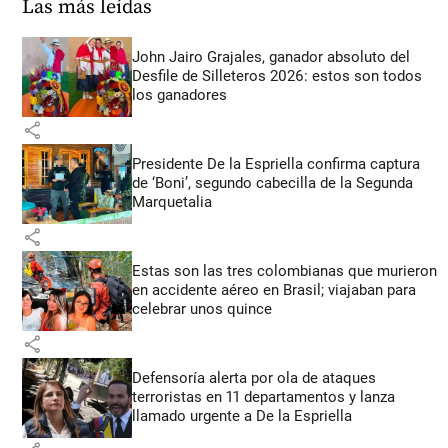
Las más leídas
John Jairo Grajales, ganador absoluto del
Desfile de Silleteros 2026: estos son todos
los ganadores
share
Presidente De la Espriella confirma captura
de ‘Boni’, segundo cabecilla de la Segunda
Marquetalia
share
Estas son las tres colombianas que murieron
en accidente aéreo en Brasil; viajaban para
celebrar unos quince
share
Defensoría alerta por ola de ataques
terroristas en 11 departamentos y lanza
llamado urgente a De la Espriella