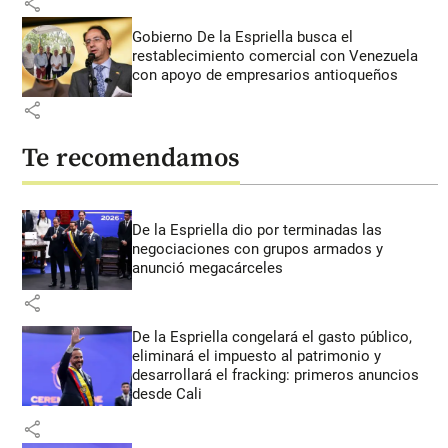
share
Gobierno De la Espriella busca el
restablecimiento comercial con Venezuela
con apoyo de empresarios antioqueños
share
Te recomendamos
De la Espriella dio por terminadas las
negociaciones con grupos armados y
anunció megacárceles
share
De la Espriella congelará el gasto público,
eliminará el impuesto al patrimonio y
desarrollará el fracking: primeros anuncios
desde Cali
share