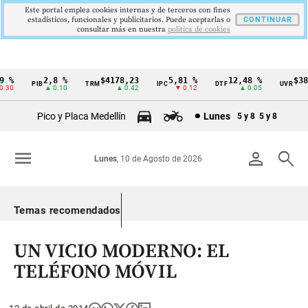
Este portal emplea cookies internas y de terceros con fines
estadísticos, funcionales y publicitarios. Puede aceptarlas o
CONTINUAR
consultar más en nuestra
politica de cookies
 %
2,8 %
$4178,23
5,81 %
12,48 %
$386
PIB
TRM
IPC
DTF
UVR
Cintillo
30
▲ 0.10
▲ 0.42
▼ 0.12
▲ 0.05
de
Pico y Placa Medellín
Lunes
5 y 8
5 y 8
indicadores
económicos
menu
person
search
Lunes
, 10 de Agosto de 2026
Colombia
Temas recomendados
UN VICIO MODERNO: EL
TELÉFONO MÓVIL