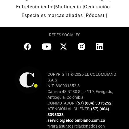
Entretenimiento
Multimedia
Generación
Especiales marcas aliadas
Pódcast
REDES SOCIALES
COPYRIGHT © 2026 EL COLOMBIANO
S.A.S
NIT: 890901352-3
Carrera 48 N° 30 Sur - 119, Envigado,
Antioquia, Colombia.
CONMUTADOR:
(57) (604) 3315252
ATENCIÓN AL CLIENTE:
(57) (604)
3393333
servicio@elcolombiano.com.co
*Para asuntos relacionados con