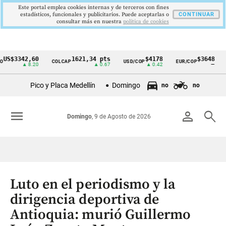
Este portal emplea cookies internas y de terceros con fines
estadísticos, funcionales y publicitarios. Puede aceptarlas o
CONTINUAR
consultar más en nuestra
politica de cookies
3342,60
1621,34 pts
$4178
$3648
COLCAP
USD/COP
EUR/COP
DESE
Cintillo
▲ 8.20
▲ 0.67
▲ 0.42
—
de
Pico y Placa Medellín
Domingo
no
no
indicadores
económicos
menu
person
search
Domingo
, 9 de Agosto de 2026
Colombia
Luto en el periodismo y la
dirigencia deportiva de
Antioquia: murió Guillermo