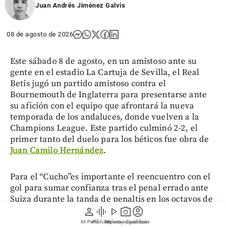
Juan Andrés Jiménez Galvis
08 de agosto de 2026
Este sábado 8 de agosto, en un amistoso ante su
gente en el estadio La Cartuja de Sevilla, el Real
Betis jugó un partido amistoso contra el
Bournemouth de Inglaterra para presentarse ante
su afición con el equipo que afrontará la nueva
temporada de los andaluces, donde vuelven a la
Champions League. Este partido culminó 2-2, el
primer tanto del duelo para los béticos fue obra de
Juan Camilo Hernández
.
Para el “Cucho”es importante el reencuentro con el
gol para sumar confianza tras el penal errado ante
Suiza durante la tanda de penaltis en los octavos de
person
graphic_eq
play_arrow
photo_camera
account_circle
final de la Copa del Mundo. Al minuto 56,
Hernández recogió un remate de Isco que pegó en el
Mi Perfil
Pódcast
Reportajes gráficos
Videos
Suscríbete