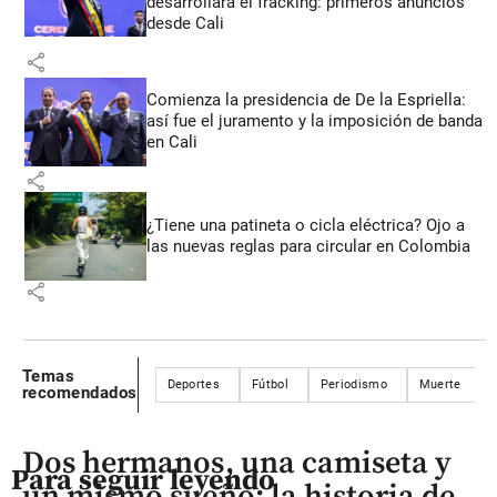
desarrollará el fracking: primeros anuncios
desde Cali
share
Comienza la presidencia de De la Espriella:
así fue el juramento y la imposición de banda
en Cali
share
¿Tiene una patineta o cicla eléctrica? Ojo a
las nuevas reglas para circular en Colombia
share
Temas
Deportes
Fútbol
Periodismo
Muerte
recomendados
Dos hermanos, una camiseta y
Para seguir leyendo
un mismo sueño: la historia de