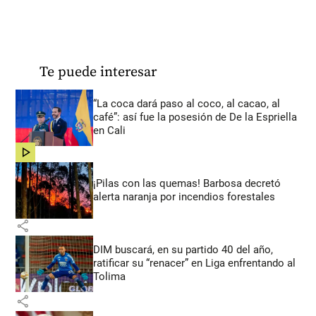
Te puede interesar
“La coca dará paso al coco, al cacao, al
café”: así fue la posesión de De la Espriella
en Cali
share
¡Pilas con las quemas! Barbosa decretó
alerta naranja por incendios forestales
share
DIM buscará, en su partido 40 del año,
ratificar su “renacer” en Liga enfrentando al
Tolima
share