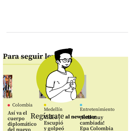
Para seguir leyendo
Colombia
Medellín
Entretenimiento
Así va el
Regístrate
al newsletter
Video |
¡Está muy
cuerpo
Escupió
cambiada!
diplomático
y golpeó
Epa Colombia
del nuevo