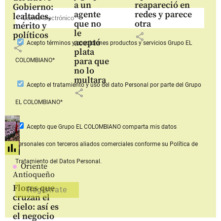
a un
reapareció en
Gobierno:
agente
redes y parece
lealtades,
que no
otra
mérito y
le
políticos
share
aceptó
Acepto
términos y condiciones productos y servicios
Grupo EL
share
plata
para que
COLOMBIANO*
no lo
multara
Acepto
el tratamiento y uso del dato Personal
por parte del Grupo
share
EL COLOMBIANO*
Acepto que Grupo EL COLOMBIANO
comparta mis datos
personales con terceros aliados comerciales
conforme su Política de
Tratamiento del Datos Personal.
Oriente
Antioqueño
Flores que
cruzan el
cielo: así es
el negocio