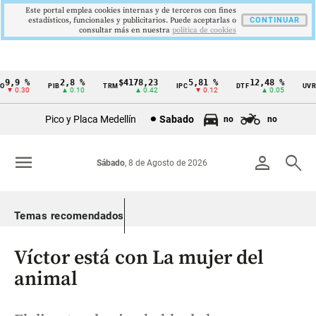
Este portal emplea cookies internas y de terceros con fines
estadísticos, funcionales y publicitarios. Puede aceptarlas o
CONTINUAR
consultar más en nuestra
politica de cookies
9,9 %
2,8 %
$4178,23
5,81 %
12,48 %
$
PIB
TRM
IPC
DTF
UVR
Cintillo
▼ 0.30
▲ 0.10
▲ 0.42
▼ 0.12
▲ 0.05
de
Pico y Placa Medellín
Sabado
no
no
indicadores
económicos
menu
person
search
Sábado
, 8 de Agosto de 2026
Colombia
Temas recomendados
Víctor está con La mujer del
animal