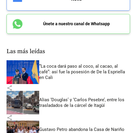
Únete a nuestro canal de Whatsapp
Las más leídas
“La coca dará paso al coco, al cacao, al
café”: así fue la posesión de De la Espriella
en Cali
share
Alias ‘Douglas’ y ‘Carlos Pesebre’, entre los
trasladados de la cárcel de Itagüí
share
Gustavo Petro abandona la Casa de Nariño