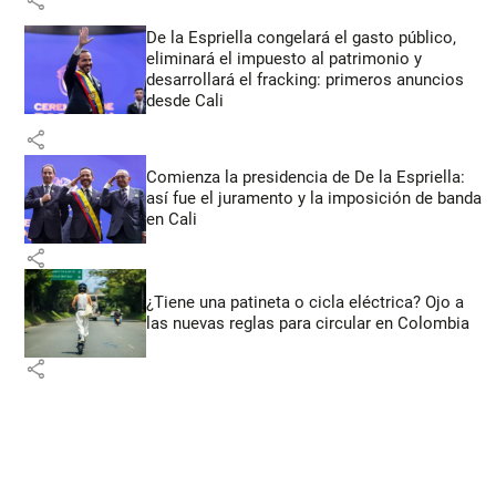
share
De la Espriella congelará el gasto público,
eliminará el impuesto al patrimonio y
desarrollará el fracking: primeros anuncios
desde Cali
share
Comienza la presidencia de De la Espriella:
así fue el juramento y la imposición de banda
en Cali
share
¿Tiene una patineta o cicla eléctrica? Ojo a
las nuevas reglas para circular en Colombia
share