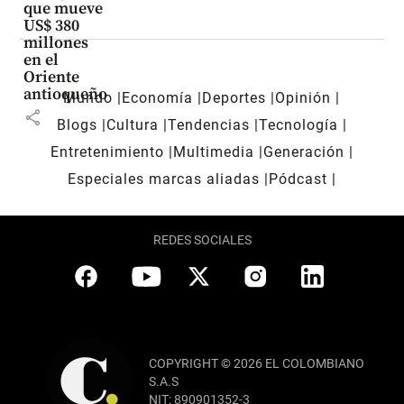
que mueve
US$ 380
millones
en el
Oriente
antioqueño
Mundo
Economía
Deportes
Opinión
share
Blogs
Cultura
Tendencias
Tecnología
Entretenimiento
Multimedia
Generación
Especiales marcas aliadas
Pódcast
REDES SOCIALES
COPYRIGHT © 2026 EL COLOMBIANO
S.A.S
NIT: 890901352-3