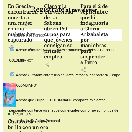
En Grecia
Claro y la
Para el 2 de
Regístrate
al newsletter
encontraron
Universidad
septiembre
muerta a
de La
quedó
una mujer
Sabana
indagatoria
en una
abren 160
a Gloria
maleta: hay
cupos para
Arizabaleta
capturado
que jóvenes
por
consigan su
maniobras
share
primer
para
Acepto
términos y condiciones productos y servicios
Grupo EL
empleo
suspender
COLOMBIANO*
a Petro
share
share
Acepto
el tratamiento y uso del dato Personal
por parte del Grupo
EL COLOMBIANO*
Acepto que Grupo EL COLOMBIANO
comparta mis datos
personales con terceros aliados comerciales
conforme su Política de
Deportes
Gustavo Sánchez
Tratamiento del Datos Personal.
brilla con un oro