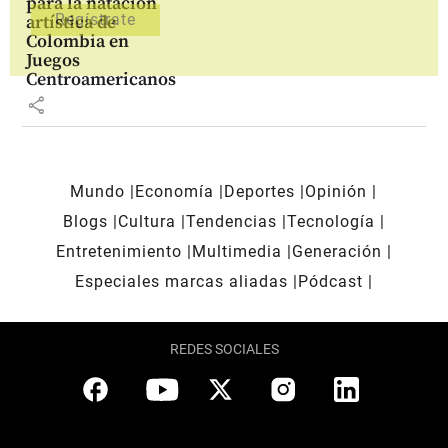
para la natación
artística de
Colombia en
Juegos
Centroamericanos
share
Mundo
Economía
Deportes
Opinión
Blogs
Cultura
Tendencias
Tecnología
Entretenimiento
Multimedia
Generación
Especiales marcas aliadas
Pódcast
REDES SOCIALES