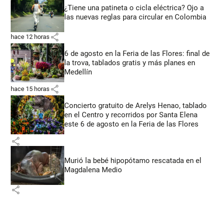
¿Tiene una patineta o cicla eléctrica? Ojo a
las nuevas reglas para circular en Colombia
share
hace 12 horas
6 de agosto en la Feria de las Flores: final de
la trova, tablados gratis y más planes en
Medellín
share
hace 15 horas
Concierto gratuito de Arelys Henao, tablado
en el Centro y recorridos por Santa Elena
este 6 de agosto en la Feria de las Flores
share
Murió la bebé hipopótamo rescatada en el
Magdalena Medio
share