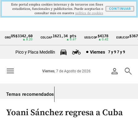
Este portal emplea cookies internas y de terceros con fines
estadísticos, funcionales y publicitarios. Puede aceptarlas o
CONTINUAR
consultar más en nuestra
politica de cookies
US$3342,60
1621,34 pts
$4178
$3672
ORO
COLCAP
USD/COP
EUR/COP
Cintillo
▲ 8.20
▲ 0.67
▲ 0.42
—
de
Pico y Placa Medellín
Viernes
7 y 9
7 y 9
indicadores
económicos
menu
person
search
Viernes
, 7 de Agosto de 2026
Colombia
Temas recomendados
Yoani Sánchez regresa a Cuba