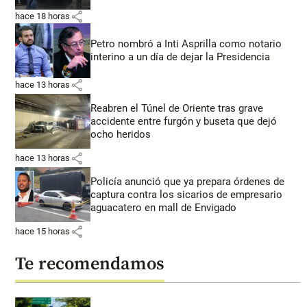
share
hace 18 horas
Petro nombró a Inti Asprilla como notario
interino a un día de dejar la Presidencia
share
hace 13 horas
Reabren el Túnel de Oriente tras grave
accidente entre furgón y buseta que dejó
ocho heridos
share
hace 13 horas
Policía anunció que ya prepara órdenes de
captura contra los sicarios de empresario
aguacatero en mall de Envigado
share
hace 15 horas
Te recomendamos