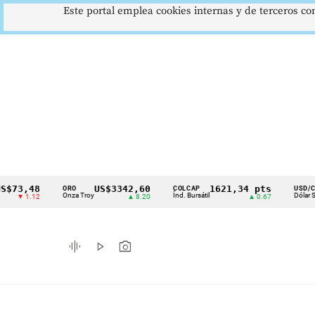
Este portal emplea cookies internas y de terceros con
48
US$3342,60
1621,34 pts
$41
ORO
COLCAP
USD/COP
Cintillo
Onza Troy
Índ. Bursátil
Dólar Spot
.12
▲ 8.20
▲ 0.67
▲ 0.
de
indicadores
graphic_eq
play_arrow
photo_camera
económicos
Colombia