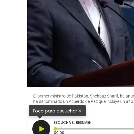
El primer ministro de Pakistán, Shehbaz Sharif, ha an
ha denominado un Acuerdo de Paz que incluye un alto el
y Getty
×
Toca para escuchar
ESCUCHA EL RESUMEN
Tiempo transcurrido: 0 segundos
00:00