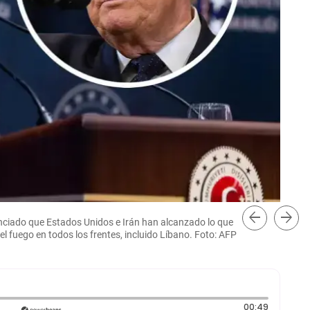
arrow_back
arrow_forward
unciado que Estados Unidos e Irán han alcanzado lo que
Tru
 fuego en todos los frentes, incluido Líbano. Foto: AFP
Duración
00:49