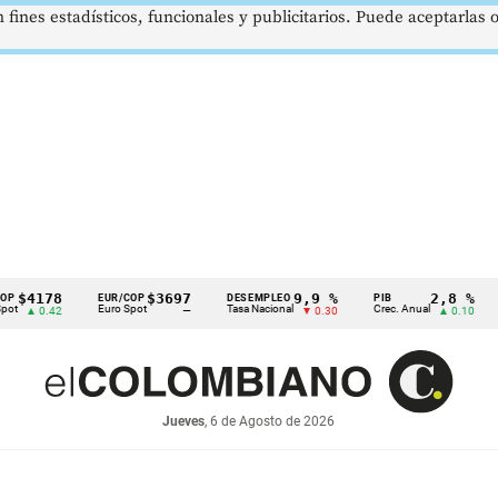
 fines estadísticos, funcionales y publicitarios. Puede aceptarlas
78
$3697
9,9 %
2,8 %
EUR/COP
DESEMPLEO
PIB
TRM
Euro Spot
Tasa Nacional
Crec. Anual
Tasa R
42
—
▼ 0.30
▲ 0.10
Jueves
, 6 de Agosto de 2026