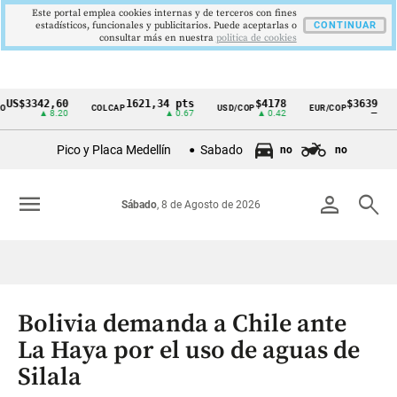
Este portal emplea cookies internas y de terceros con fines
estadísticos, funcionales y publicitarios. Puede aceptarlas o
CONTINUAR
consultar más en nuestra
politica de cookies
$3342,60
1621,34 pts
$4178
$3639
COLCAP
USD/COP
EUR/COP
DE
Cintillo
▲ 8.20
▲ 0.67
▲ 0.42
—
de
Pico y Placa Medellín
Sabado
no
no
indicadores
económicos
menu
person
search
Sábado
, 8 de Agosto de 2026
Colombia
Bolivia demanda a Chile ante
La Haya por el uso de aguas de
Silala