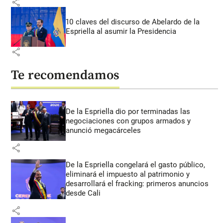
share
10 claves del discurso de Abelardo de la
Espriella al asumir la Presidencia
share
Te recomendamos
De la Espriella dio por terminadas las
negociaciones con grupos armados y
anunció megacárceles
share
De la Espriella congelará el gasto público,
eliminará el impuesto al patrimonio y
desarrollará el fracking: primeros anuncios
desde Cali
share