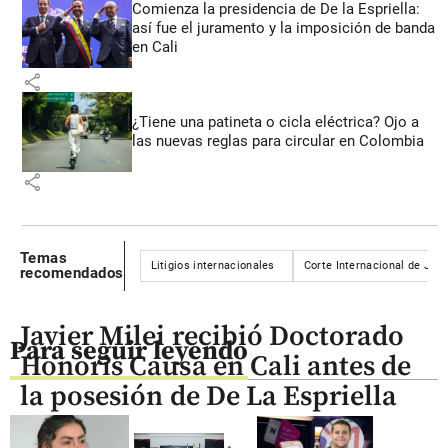
Comienza la presidencia de De la Espriella:
así fue el juramento y la imposición de banda
en Cali
share
¿Tiene una patineta o cicla eléctrica? Ojo a
las nuevas reglas para circular en Colombia
share
Temas
Litigios internacionales
Corte Internacional de Just
recomendados
Javier Milei recibió Doctorado
Para seguir leyendo
Honoris Causa en Cali antes de
la posesión de De La Espriella