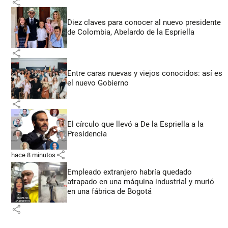
share
Diez claves para conocer al nuevo presidente
de Colombia, Abelardo de la Espriella
share
Entre caras nuevas y viejos conocidos: así es
el nuevo Gobierno
share
El círculo que llevó a De la Espriella a la
Presidencia
share
hace 8 minutos
Empleado extranjero habría quedado
atrapado en una máquina industrial y murió
en una fábrica de Bogotá
share