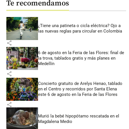
Te recomendamos
¿Tiene una patineta o cicla eléctrica? Ojo a
las nuevas reglas para circular en Colombia
share
6 de agosto en la Feria de las Flores: final de
la trova, tablados gratis y más planes en
Medellín
share
Concierto gratuito de Arelys Henao, tablado
en el Centro y recorridos por Santa Elena
este 6 de agosto en la Feria de las Flores
share
Murió la bebé hipopótamo rescatada en el
Magdalena Medio