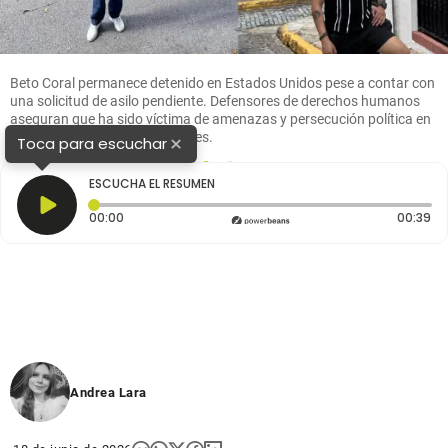
Beto Coral permanece detenido en Estados Unidos pese a contar con
una solicitud de asilo pendiente. Defensores de derechos humanos
aseguran que ha sido víctima de amenazas y persecución política en
Colombia. FOTO: Redes sociales.
×
Toca para escuchar
1
2
ESCUCHA EL RESUMEN
Tiempo transcurrido: 0 segundos
Du
00:00
00:39
Andrea Lara