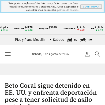
Este portal emplea cookies internas y de terceros con fines
estadísticos, funcionales y publicitarios. Puede aceptarlas o
CONTINUAR
consultar más en nuestra
politica de cookies
$4178
$3639
9,9 %
2,8 %
USD/COP
EUR/COP
DESEMPLEO
PIB
TR
Cintillo
▲ 0.42
—
▼ 0.30
▲ 0.10
de
Pico y Placa Medellín
Sabado
no
no
indicadores
económicos
menu
person
search
Sábado
, 8 de Agosto de 2026
Colombia
Beto Coral sigue detenido en
EE. UU. y enfrenta deportación
pese a tener solicitud de asilo