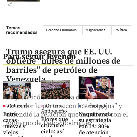
share
Temas
Derechos humanos
Migraciones
Política
recomendados
Trump asegura que EE. UU.
Para seguir leyendo
obtiene “miles de millones de
barriles” de petróleo de
Venezuela
Lo justificó con la idea de que “al
vencedor le pertenecen los despojos” y
Colombia
Oriente
Tecnología
Antioqueño
defendió la relación que mantiene con el
Entre
Nequi revela
Flores que
caras
su estrategia
gobierno de Delcy Rodríguez.
cruzan el
nuevas y
con IA: 80%
cielo: así
viejos
de atención