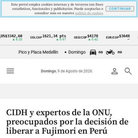
Este portal emplea cookies internas y de terceros con fines
estadísticos, funcionales y publicitarios. Puede aceptarlas o
CONTINUAR
consultar más en nuestra
politica de cookies
342,60
1621,34 pts
$4178
$3648
COLCAP
USD/COP
EUR/COP
DESEM
Cintillo
▲ 8.20
▲ 0.67
▲ 0.42
—
de
Pico y Placa Medellín
Domingo
no
no
indicadores
económicos
menu
person
search
Domingo
, 9 de Agosto de 2026
Colombia
CIDH y expertos de la ONU,
preocupados por la decisión de
liberar a Fujimori en Perú