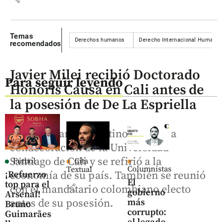
Temas
Derechos humanos
Derecho Internacional Humanita
recomendados
Javier Milei recibió Doctorado
Para seguir leyendo
Honoris Causa en Cali antes de
la posesión de De La Espriella
El mandatario argentino recibió la
condecoración de la Universidad
Santiago de Cali y se refirió a la
Fútbol
Cita
Columnistas
Textual
¡Refuerzo
economía de su país. También se reunió
El
top para el
share
con el mandatario colombiano electo
gobierno
Arsenal!
más
antes de su posesión.
Bruno
corrupto:
Guimarães