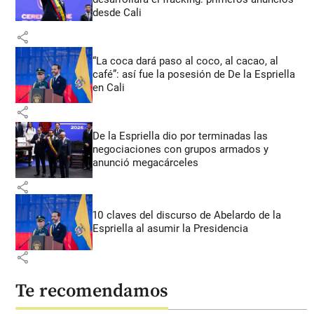
desde Cali
share
“La coca dará paso al coco, al cacao, al
café”: así fue la posesión de De la Espriella
en Cali
share
De la Espriella dio por terminadas las
negociaciones con grupos armados y
anunció megacárceles
share
10 claves del discurso de Abelardo de la
Espriella al asumir la Presidencia
share
Te recomendamos