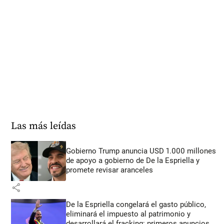
Las más leídas
Gobierno Trump anuncia USD 1.000 millones
de apoyo a gobierno de De la Espriella y
promete revisar aranceles
share
De la Espriella congelará el gasto público,
eliminará el impuesto al patrimonio y
desarrollará el fracking: primeros anuncios