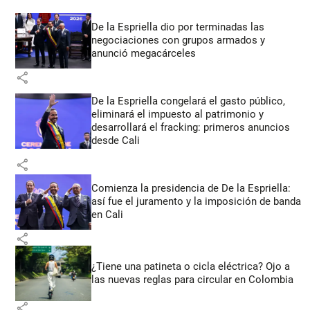
De la Espriella dio por terminadas las
negociaciones con grupos armados y
anunció megacárceles
share
De la Espriella congelará el gasto público,
eliminará el impuesto al patrimonio y
desarrollará el fracking: primeros anuncios
desde Cali
share
Comienza la presidencia de De la Espriella:
así fue el juramento y la imposición de banda
en Cali
share
¿Tiene una patineta o cicla eléctrica? Ojo a
las nuevas reglas para circular en Colombia
share