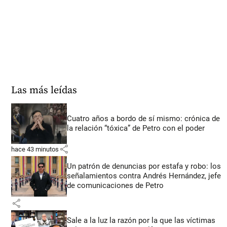
Las más leídas
Cuatro años a bordo de sí mismo: crónica de
la relación “tóxica” de Petro con el poder
share
hace 43 minutos
Un patrón de denuncias por estafa y robo: los
señalamientos contra Andrés Hernández, jefe
de comunicaciones de Petro
share
Sale a la luz la razón por la que las víctimas