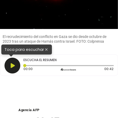
El recrudecimiento del conflicto en Gaza se dio desde octubre de
2023 tras un ataque de Hamás contra Israel. FOTO: Colprensa
×
Toca para escuchar
ESCUCHA EL RESUMEN
Tiempo transcurrido: 0 segundos
Du
00:00
00:42
Agencia AFP