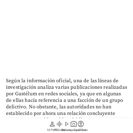
Según la información oficial, una de las líneas de
investigación analiza varias publicaciones realizadas
por Gastélum en redes sociales, ya que en algunas
de ellas hacía referencia a una facción de un grupo
delictivo. No obstante, las autoridades no han
establecido por ahora una relación concluyente
entre ese contenido y el homicidio.
person
graphic_eq
play_arrow
photo_camera
account_circle
Mi Perfil
Pódcast
Reportajes gráficos
Videos
Suscríbete