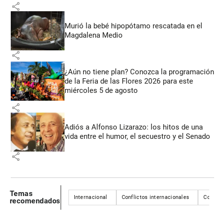
share
Murió la bebé hipopótamo rescatada en el
Magdalena Medio
share
¿Aún no tiene plan? Conozca la programación
de la Feria de las Flores 2026 para este
miércoles 5 de agosto
share
Adiós a Alfonso Lizarazo: los hitos de una
vida entre el humor, el secuestro y el Senado
share
Temas
Internacional
Conflictos internacionales
Confli
recomendados