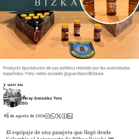
share
share
Fútbol
La FIFA
intenta
superar
su crisis
Producto liporeductor de uso estético retenido por las autoridades
con
españolas. Foto: redes sociales @guardiacivilbizkaia
disculpas
y dio su
“pleno
apoyo” a
Saray González Toro
Infantino
share
05 de agosto de 2026
El equipaje de una pasajera que llegó desde