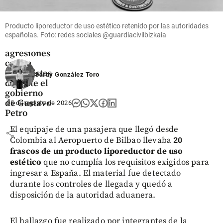
Colombia
La FLIP
reportó
Producto liporeductor de uso estético retenido por las autoridades
más de
españolas. Foto: redes sociales @guardiacivilbizkaia
2.000
agresiones
contra
periodistas
Saray González Toro
durante el
gobierno
de Gustavo
05 de agosto de 2026
Petro
El equipaje de una pasajera que llegó desde
share
Colombia al Aeropuerto de Bilbao llevaba
20
frascos de un producto liporeductor de uso
estético
que no cumplía los requisitos exigidos para
ingresar a España. El material fue detectado
durante los controles de llegada y quedó a
disposición de la autoridad aduanera.
El hallazgo fue realizado por integrantes de la