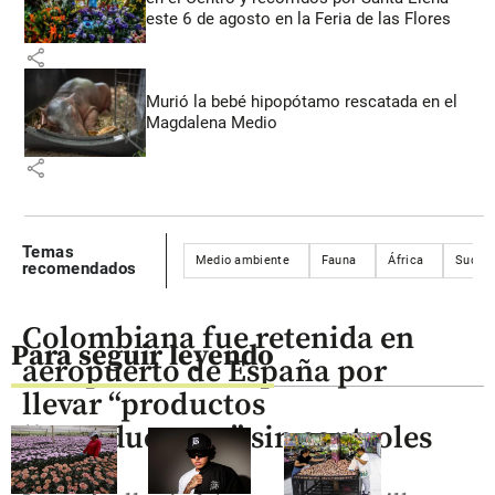
este 6 de agosto en la Feria de las Flores
share
Murió la bebé hipopótamo rescatada en el
Magdalena Medio
share
Temas
Medio ambiente
Fauna
África
Sudáfr
recomendados
Colombiana fue retenida en
Para seguir leyendo
aeropuerto de España por
llevar “productos
liporeductores” sin controles