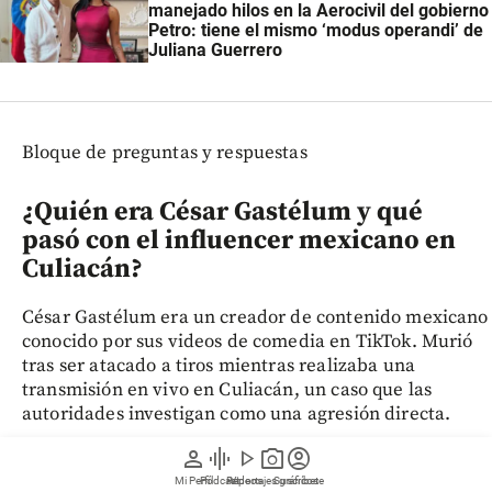
manejado hilos en la Aerocivil del gobierno
Petro: tiene el mismo ‘modus operandi’ de
Juliana Guerrero
Bloque de preguntas y respuestas
¿Quién era César Gastélum y qué
pasó con el influencer mexicano en
Culiacán?
César Gastélum era un creador de contenido mexicano
conocido por sus videos de comedia en TikTok. Murió
tras ser atacado a tiros mientras realizaba una
transmisión en vivo en Culiacán, un caso que las
autoridades investigan como una agresión directa.
person
graphic_eq
play_arrow
photo_camera
account_circle
¿Qué investigan las autoridades
Mi Perfil
Pódcast
Reportajes gráficos
Videos
Suscríbete