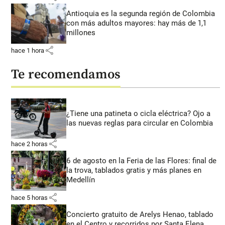
Antioquia es la segunda región de Colombia
con más adultos mayores: hay más de 1,1
millones
share
hace 1 hora
Te recomendamos
¿Tiene una patineta o cicla eléctrica? Ojo a
las nuevas reglas para circular en Colombia
share
hace 2 horas
6 de agosto en la Feria de las Flores: final de
la trova, tablados gratis y más planes en
Medellín
share
hace 5 horas
Concierto gratuito de Arelys Henao, tablado
en el Centro y recorridos por Santa Elena