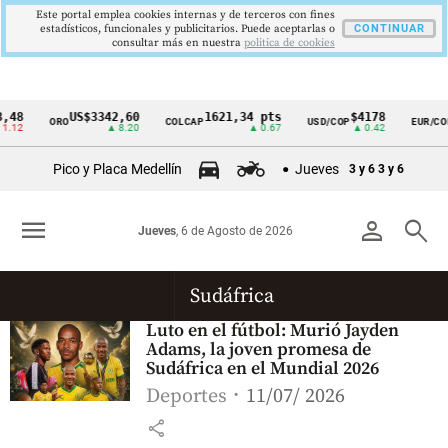
Este portal emplea cookies internas y de terceros con fines
estadísticos, funcionales y publicitarios. Puede aceptarlas o
CONTINUAR
consultar más en nuestra
politica de cookies
,48
US$3342,60
1621,34 pts
$4178
ORO
COLCAP
USD/COP
EUR/COP
Cintillo
.12
▲ 8.20
▲ 0.67
▲ 0.42
de
Pico y Placa Medellín
Jueves
3 y 6
3 y 6
indicadores
económicos
menu
person
search
Jueves
, 6 de Agosto de 2026
Colombia
Sudáfrica
Luto en el fútbol: Murió Jayden
Adams, la joven promesa de
Sudáfrica en el Mundial 2026
Deportes
11/07/ 2026
share