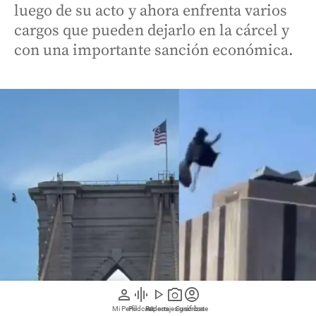
luego de su acto y ahora enfrenta varios
cargos que pueden dejarlo en la cárcel y
con una importante sanción económica.
person
graphic_eq
play_arrow
photo_camera
account_circle
Mi Perfil
Pódcast
Reportajes gráficos
Videos
Suscríbete