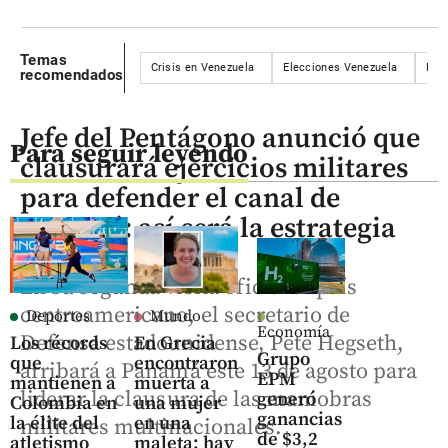
Temas
Crisis en Venezuela
Elecciones Venezuela
Esp
recomendados
Jefe del Pentágono anunció que
Para seguir leyendo
clausurará ejercicios militares
para defender el canal de
Panamá: así será la estrategia
En su segunda visita oficial al país
centroamericano, el secretario de
Deportes
Mundo
Economía
Defensa estadounidense, Pete Hegseth,
Los récords
En Grecia
Grupo
que
encontraron
arribará a Panamá este 13 de agosto para
EPM
mantienen a
muerta a
liderar la clausura de las maniobras
generó
Colombia en
una mujer
ganancias
la élite del
en una
militares multinacionales.
de $3,2
atletismo
maleta: hay