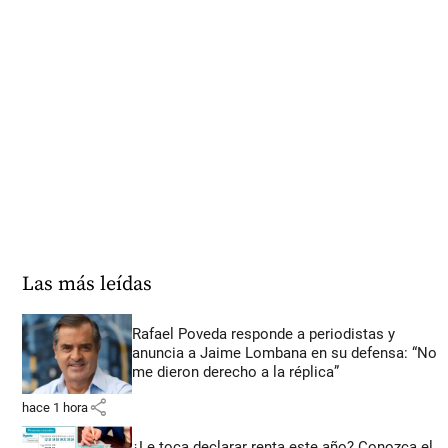
Las más leídas
Rafael Poveda responde a periodistas y
anuncia a Jaime Lombana en su defensa: “No
me dieron derecho a la réplica”
share
hace 1 hora
¿Le toca declarar renta este año? Conozca el