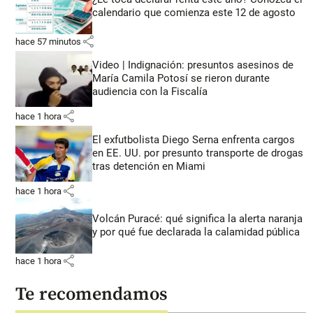
calendario que comienza este 12 de agosto
share
hace 57 minutos
Video | Indignación: presuntos asesinos de
María Camila Potosí se rieron durante
audiencia con la Fiscalía
share
hace 1 hora
El exfutbolista Diego Serna enfrenta cargos
en EE. UU. por presunto transporte de drogas
tras detención en Miami
share
hace 1 hora
Volcán Puracé: qué significa la alerta naranja
y por qué fue declarada la calamidad pública
share
hace 1 hora
Te recomendamos