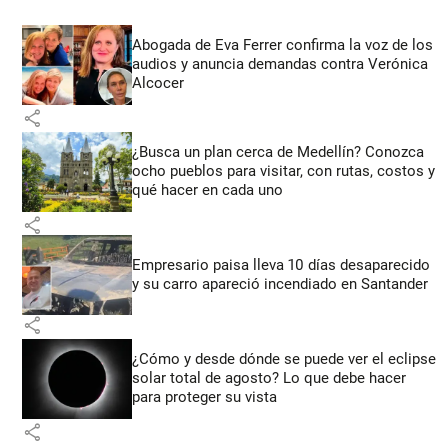
Abogada de Eva Ferrer confirma la voz de los
audios y anuncia demandas contra Verónica
Alcocer
share
¿Busca un plan cerca de Medellín? Conozca
ocho pueblos para visitar, con rutas, costos y
qué hacer en cada uno
share
Empresario paisa lleva 10 días desaparecido
y su carro apareció incendiado en Santander
share
¿Cómo y desde dónde se puede ver el eclipse
solar total de agosto? Lo que debe hacer
para proteger su vista
share