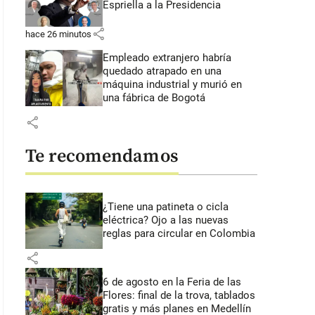
Espriella a la Presidencia
share
hace 26 minutos
Empleado extranjero habría
quedado atrapado en una
máquina industrial y murió en
una fábrica de Bogotá
share
Te recomendamos
¿Tiene una patineta o cicla
eléctrica? Ojo a las nuevas
reglas para circular en Colombia
share
6 de agosto en la Feria de las
Flores: final de la trova, tablados
gratis y más planes en Medellín