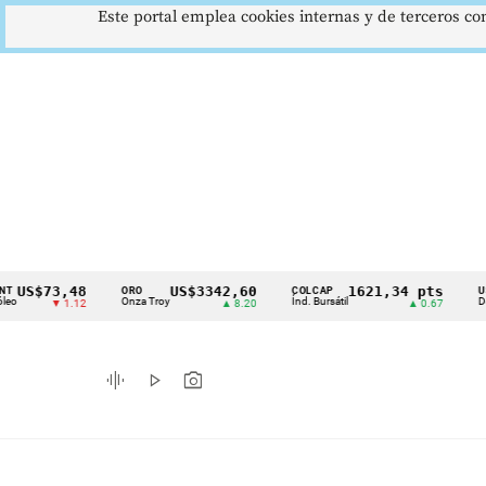
Este portal emplea cookies internas y de terceros con
73,48
US$3342,60
1621,34 pts
ORO
COLCAP
USD/COP
Cintillo
Onza Troy
Índ. Bursátil
Dólar Spot
▼ 1.12
▲ 8.20
▲ 0.67
de
indicadores
graphic_eq
play_arrow
photo_camera
económicos
Colombia