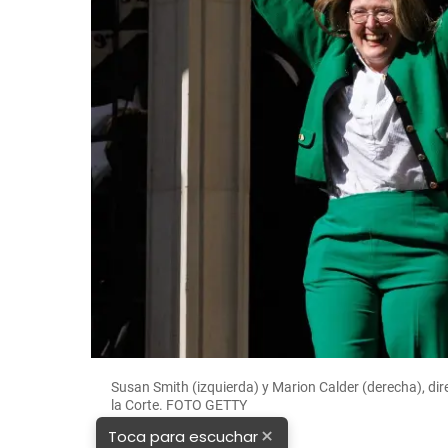
Susan Smith (izquierda) y Marion Calder (derecha), dir
la Corte. FOTO GETTY
×
Toca para escuchar