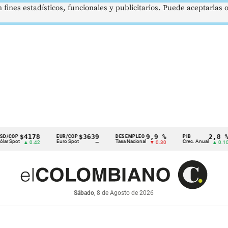
 fines estadísticos, funcionales y publicitarios. Puede aceptarlas
$4178
$3639
9,9 %
2,8 %
EUR/COP
DESEMPLEO
PIB
Euro Spot
Tasa Nacional
Crec. Anual
T
▲ 0.42
—
▼ 0.30
▲ 0.10
Sábado
, 8 de Agosto de 2026