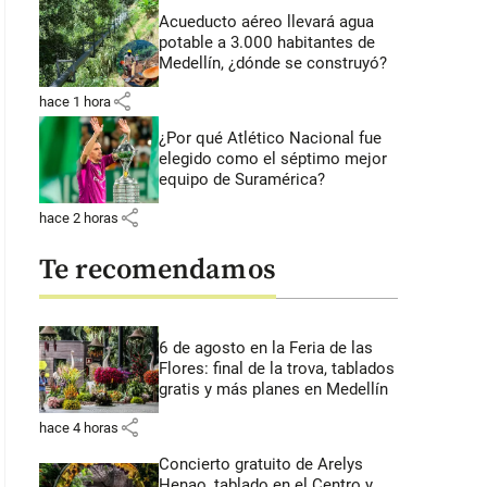
Acueducto aéreo llevará agua
potable a 3.000 habitantes de
Medellín, ¿dónde se construyó?
share
hace 1 hora
¿Por qué Atlético Nacional fue
elegido como el séptimo mejor
equipo de Suramérica?
share
hace 2 horas
Te recomendamos
6 de agosto en la Feria de las
Flores: final de la trova, tablados
gratis y más planes en Medellín
share
hace 4 horas
Concierto gratuito de Arelys
Henao, tablado en el Centro y