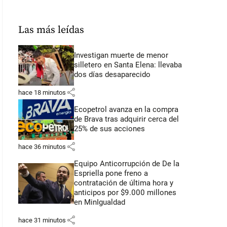
Las más leídas
Investigan muerte de menor
silletero en Santa Elena: llevaba
dos días desaparecido
share
hace 18 minutos
Ecopetrol avanza en la compra
de Brava tras adquirir cerca del
25% de sus acciones
share
hace 36 minutos
Equipo Anticorrupción de De la
Espriella pone freno a
contratación de última hora y
anticipos por $9.000 millones
en MinIgualdad
share
hace 31 minutos