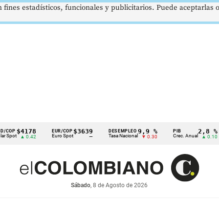
 fines estadísticos, funcionales y publicitarios. Puede aceptarlas
$4178
$3639
9,9 %
2,8 %
EUR/COP
DESEMPLEO
PIB
T
Euro Spot
Tasa Nacional
Crec. Anual
Ta
▲ 0.42
—
▼ 0.30
▲ 0.10
Sábado
, 8 de Agosto de 2026