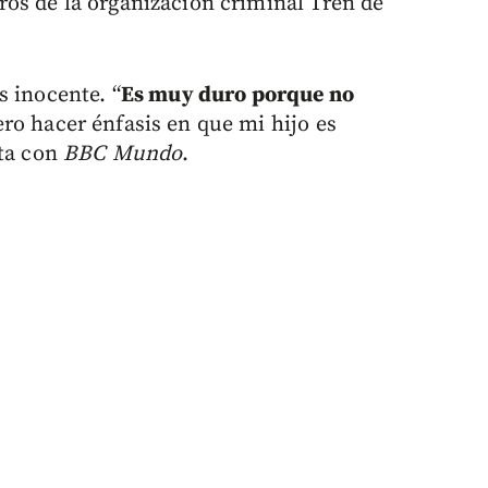
os de la organización criminal Tren de
s inocente. “
Es muy duro porque no
ro hacer énfasis en que mi hijo es
sta con
BBC Mundo
.