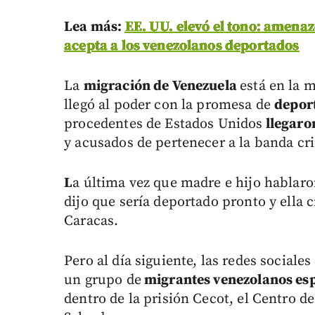
L
ea más:
EE. UU. elevó el tono: amena
acepta a los venezolanos deportados
La
migración de Venezuela
está en la 
llegó al poder con la promesa de
depor
procedentes de Estados Unidos
llegaro
y acusados de pertenecer a la banda cr
L
a última vez que madre e hijo hablaron
dijo que sería deportado pronto y ella 
Caracas.
Pero al día siguiente, las redes socia
un grupo de
migrantes venezolanos esp
dentro de la prisión Cecot, el Centro 