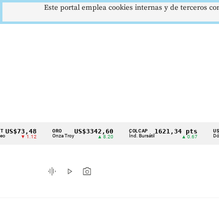
Este portal emplea cookies internas y de terceros con
73,48
US$3342,60
1621,34 pts
ORO
COLCAP
USD/COP
Cintillo
Onza Troy
Índ. Bursátil
Dólar Spot
▼ 1.12
▲ 8.20
▲ 0.67
de
indicadores
graphic_eq
play_arrow
photo_camera
económicos
Colombia