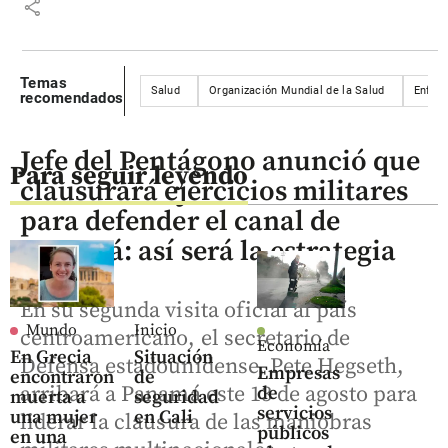
share
Temas
Salud
Organización Mundial de la Salud
Enfer
recomendados
Jefe del Pentágono anunció que
Para seguir leyendo
clausurará ejercicios militares
para defender el canal de
Panamá: así será la estrategia
En su segunda visita oficial al país
Mundo
Inicio
centroamericano, el secretario de
Economía
En Grecia
Situación
Defensa estadounidense, Pete Hegseth,
Empresas
encontraron
de
arribará a Panamá este 13 de agosto para
de
muerta a
seguridad
servicios
una mujer
en Cali
liderar la clausura de las maniobras
públicos
en una