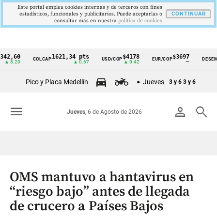
Este portal emplea cookies internas y de terceros con fines
estadísticos, funcionales y publicitarios. Puede aceptarlas o
CONTINUAR
consultar más en nuestra
politica de cookies
60
1621,34 pts
$4178
$3697
9
COLCAP
USD/COP
EUR/COP
DESEMPLEO
Cintillo
20
▲ 0.67
▲ 0.42
—
de
Pico y Placa Medellín
Jueves
3 y 6
3 y 6
indicadores
económicos
menu
person
search
Jueves
, 6 de Agosto de 2026
Colombia
OMS mantuvo a hantavirus en
“riesgo bajo” antes de llegada
de crucero a Países Bajos