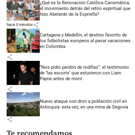
¿Qué es la Renovación Católica Carismática,
el movimiento detrás del retiro espiritual que
hizo Abelardo de la Espriella?
share
hace 0 minutos
Cartagena y Medellín, el destino favorito de
los futbolistas europeos al pasar vacaciones
en Colombia
share
“Nos pidió perdón de rodillas”: el testimonio
de ‘las escorts’ que estuvieron con Liam
Payne antes de morir
share
Nuevo ataque con dron a población civil en
Antioquia: esta vez, en una mina de Segovia
share
Te recomendamos