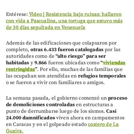
Entérese:
Video | Resistencia bajo ruinas: hallaron
con vida a Pascualina, una tortuga que estuvo más
de 30 días sepultada en Venezuela
Además de las edificaciones que colapsaron por
completo,
otras 6.433 fueron catalogadas
por las
autoridades como de
“alto riesgo” para ser
habitadas
y
9.866
fueron ubicadas como
“
viviendas
restringidas
”
. Por ello, muchas de las familias que
las ocupaban son atendidas en
refugios temporales
o se fueron a vivir con familiares o amigos.
La semana pasada, el gobierno comenzó un
proceso
de demoliciones controladas
en estructuras a
punto de derrumbarse luego de los sismos.
Casi
24.000 damnificados
viven ahora en campamentos
en Caracas y en el golpeado estado
costero de La
Guaira.