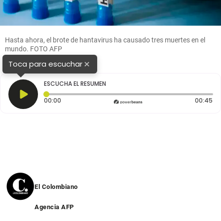
Hasta ahora, el brote de hantavirus ha causado tres muertes en el
mundo. FOTO AFP
×
Toca para escuchar
ESCUCHA EL RESUMEN
Tiempo transcurrido: 0 segundos
Du
00:00
00:45
El Colombiano
Agencia AFP