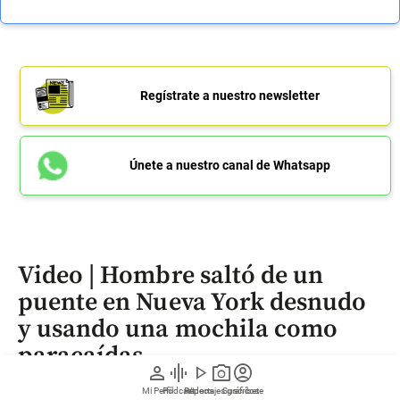
Regístrate a nuestro newsletter
Únete a nuestro canal de Whatsapp
Video | Hombre saltó de un
puente en Nueva York desnudo
y usando una mochila como
paracaídas
person
graphic_eq
play_arrow
photo_camera
account_circle
Mi Perfil
Pódcast
Reportajes gráficos
Videos
Suscríbete