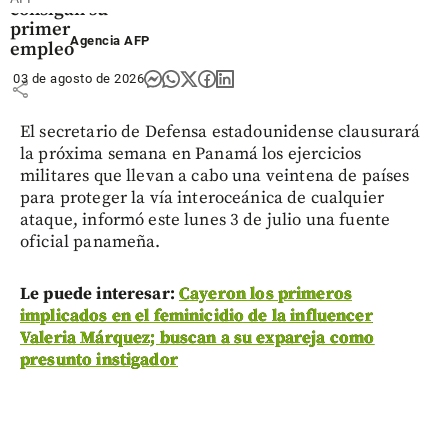
consigan su
primer
Agencia AFP
empleo
03 de agosto de 2026
share
El secretario de Defensa estadounidense clausurará
la próxima semana en Panamá los ejercicios
militares que llevan a cabo una veintena de países
para proteger la vía interoceánica de cualquier
ataque, informó este lunes 3 de julio una fuente
oficial panameña.
Le puede interesar:
Cayeron los primeros
implicados en el feminicidio de la influencer
Valeria Márquez; buscan a su expareja como
presunto instigador