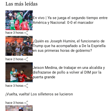
Las más leídas
En vivo | Ya se juega el segundo tiempo entre
América y Nacional: 0-0 el marcador
share
hace 3 horas
¿Quién es Joseph Humire, el funcionario de
Trump que ha acompañado a De la Espriella
en sus primeras horas de gobierno?
share
hace 2 horas
Jeison Medina, de trabajar en una alcaldía y
disfrazarse de pollo a volver al DIM por la
puerta grande
share
hace 3 horas
¡Vuelta, vuelta! Los silleteros se lucieron
share
hace 3 horas