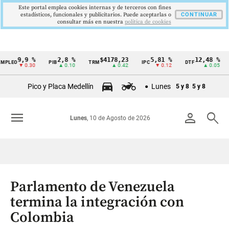
Este portal emplea cookies internas y de terceros con fines
estadísticos, funcionales y publicitarios. Puede aceptarlas o
CONTINUAR
consultar más en nuestra
politica de cookies
9,9 %
2,8 %
$4178,23
5,81 %
12,48 %
O
PIB
TRM
IPC
DTF
UVR
Cintillo
▼ 0.30
▲ 0.10
▲ 0.42
▼ 0.12
▲ 0.05
de
Pico y Placa Medellín
Lunes
5 y 8
5 y 8
indicadores
económicos
menu
person
search
Lunes
, 10 de Agosto de 2026
Colombia
Parlamento de Venezuela
termina la integración con
Colombia