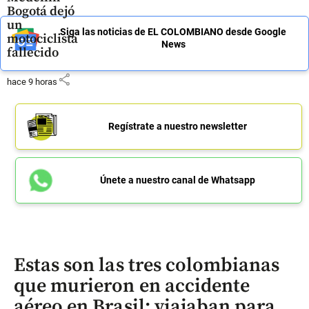
Bogotá dejó
un
Siga las noticias de EL COLOMBIANO desde Google
motociclista
News
fallecido
share
hace 9 horas
Regístrate a nuestro newsletter
Únete a nuestro canal de Whatsapp
Estas son las tres colombianas
que murieron en accidente
aéreo en Brasil; viajaban para