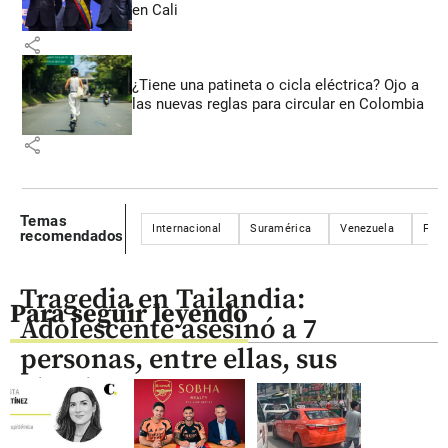
en Cali
share
¿Tiene una patineta o cicla eléctrica? Ojo a
las nuevas reglas para circular en Colombia
share
Temas
Internacional
Suramérica
Venezuela
Fron
recomendados
Tragedia en Tailandia:
Para seguir leyendo
Adolescente asesinó a 7
personas, entre ellas, sus
abuelos