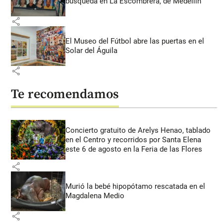
búsqueda en La Escombrera, de Medellín
share
El Museo del Fútbol abre las puertas en el
Solar del Águila
share
Te recomendamos
Concierto gratuito de Arelys Henao, tablado
en el Centro y recorridos por Santa Elena
este 6 de agosto en la Feria de las Flores
share
Murió la bebé hipopótamo rescatada en el
Magdalena Medio
share