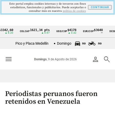
Este portal emplea cookies internas y de terceros con fines
estadísticos, funcionales y publicitarios. Puede aceptarlas o
CONTINUAR
consultar más en nuestra
politica de cookies
2,60
1621,34 pts
$4178
$3648
COLCAP
USD/COP
EUR/COP
DESEMPLE
Cintillo
8.20
▲ 0.67
▲ 0.42
—
de
Pico y Placa Medellín
Domingo
no
no
indicadores
económicos
menu
person
search
Domingo
, 9 de Agosto de 2026
Colombia
Periodistas peruanos fueron
retenidos en Venezuela