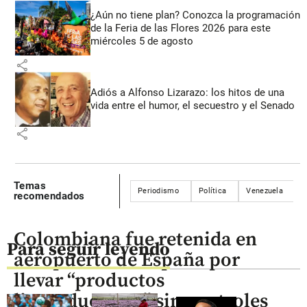
¿Aún no tiene plan? Conozca la programación
de la Feria de las Flores 2026 para este
miércoles 5 de agosto
share
Adiós a Alfonso Lizarazo: los hitos de una
vida entre el humor, el secuestro y el Senado
share
Temas
Periodismo
Política
Venezuela
recomendados
Colombiana fue retenida en
Para seguir leyendo
aeropuerto de España por
llevar “productos
liporeductores” sin controles