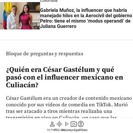
Colombia
Gabriela Muñoz, la influencer que habría
manejado hilos en la Aerocivil del gobierno
Petro: tiene el mismo ‘modus operandi’ de
Juliana Guerrero
Bloque de preguntas y respuestas
¿Quién era César Gastélum y qué
pasó con el influencer mexicano en
Culiacán?
César Gastélum era un creador de contenido mexicano
conocido por sus videos de comedia en TikTok. Murió
tras ser atacado a tiros mientras realizaba una
transmisión en vivo en Culiacán, un caso que las
person
graphic_eq
play_arrow
photo_camera
account_circle
autoridades investigan como una agresión directa.
Mi Perfil
Pódcast
Reportajes gráficos
Videos
Suscríbete