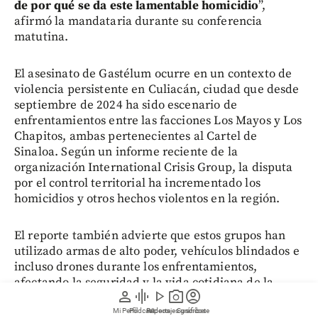
de por qué se da este lamentable homicidio
”,
afirmó la mandataria durante su conferencia
matutina.
El asesinato de Gastélum ocurre en un contexto de
violencia persistente en Culiacán, ciudad que desde
septiembre de 2024 ha sido escenario de
enfrentamientos entre las facciones Los Mayos y Los
Chapitos, ambas pertenecientes al Cartel de
Sinaloa. Según un informe reciente de la
organización International Crisis Group, la disputa
por el control territorial ha incrementado los
homicidios y otros hechos violentos en la región.
El reporte también advierte que estos grupos han
utilizado armas de alto poder, vehículos blindados e
incluso drones durante los enfrentamientos,
afectando la seguridad y la vida cotidiana de la
person
graphic_eq
play_arrow
photo_camera
account_circle
población.
Mi Perfil
Pódcast
Reportajes gráficos
Videos
Suscríbete