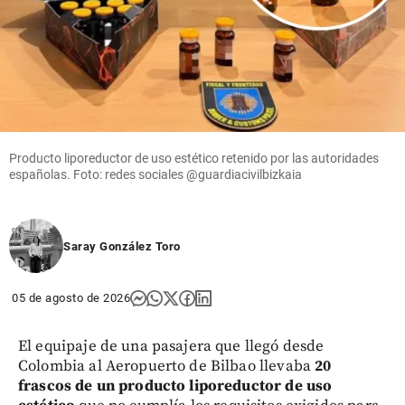
Entretenimiento
¡Está muy
cambiada!
Epa Colombia
reapareció en
Producto liporeductor de uso estético retenido por las autoridades
redes y
españolas. Foto: redes sociales @guardiacivilbizkaia
parece otra
share
Saray González Toro
05 de agosto de 2026
El equipaje de una pasajera que llegó desde
Colombia al Aeropuerto de Bilbao llevaba
20
frascos de un producto liporeductor de uso