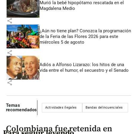
Murió la bebé hipopótamo rescatada en el
Magdalena Medio
share
¿Aún no tiene plan? Conozca la programación
de la Feria de las Flores 2026 para este
miércoles 5 de agosto
share
Adiós a Alfonso Lizarazo: los hitos de una
vida entre el humor, el secuestro y el Senado
share
Temas
Actividades ilegales
Bandas delincuenciales
C
recomendados
Colombiana fue retenida en
Para seguir leyendo