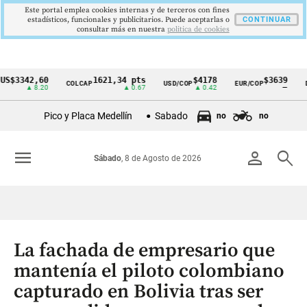
Este portal emplea cookies internas y de terceros con fines
estadísticos, funcionales y publicitarios. Puede aceptarlas o
CONTINUAR
consultar más en nuestra
politica de cookies
342,60
1621,34 pts
$4178
$3639
COLCAP
USD/COP
EUR/COP
DESEM
Cintillo
▲ 8.20
▲ 0.67
▲ 0.42
—
de
Pico y Placa Medellín
Sabado
no
no
indicadores
económicos
menu
person
search
Sábado
, 8 de Agosto de 2026
Colombia
La fachada de empresario que
mantenía el piloto colombiano
capturado en Bolivia tras ser