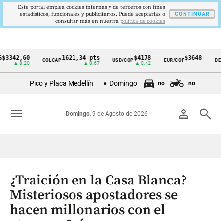
Este portal emplea cookies internas y de terceros con fines
estadísticos, funcionales y publicitarios. Puede aceptarlas o
CONTINUAR
consultar más en nuestra
politica de cookies
2,60
1621,34 pts
$4178
$3648
COLCAP
USD/COP
EUR/COP
DESEMPL
Cintillo
 8.20
▲ 0.67
▲ 0.42
—
de
Pico y Placa Medellín
Domingo
no
no
indicadores
económicos
menu
person
search
Domingo
, 9 de Agosto de 2026
Colombia
¿Traición en la Casa Blanca?
Misteriosos apostadores se
hacen millonarios con el