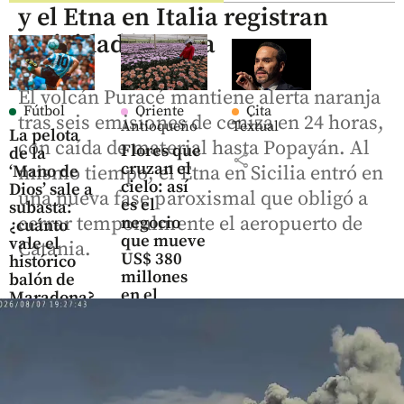
y el Etna en Italia registran
actividad intensa
El volcán Puracé mantiene alerta naranja
Fútbol
Oriente
Cita
tras seis emisiones de ceniza en 24 horas,
Antioqueño
Textual
La pelota
con caída de material hasta Popayán. Al
Flores que
de la
share
cruzan el
‘Mano de
mismo tiempo, el Etna en Sicilia entró en
cielo: así
Dios’ sale a
una nueva fase paroxismal que obligó a
es el
subasta:
cerrar temporalmente el aeropuerto de
negocio
¿cuánto
que mueve
vale el
Catania.
US$ 380
histórico
millones
balón de
en el
Maradona?
Oriente
antioqueño
share
share