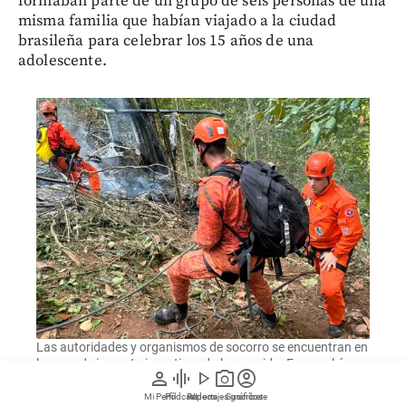
formaban parte de un grupo de seis personas de una
misma familia que habían viajado a la ciudad
brasileña para celebrar los 15 años de una
adolescente.
Las autoridades y organismos de socorro se encuentran en
la zona de impacto investigando lo ocurrido. Esa es el área
person
graphic_eq
play_arrow
photo_camera
account_circle
boscosa donde se estrelló el helicóptero. FOTO: AFP
Mi Perfil
Pódcast
Reportajes gráficos
Videos
Suscríbete