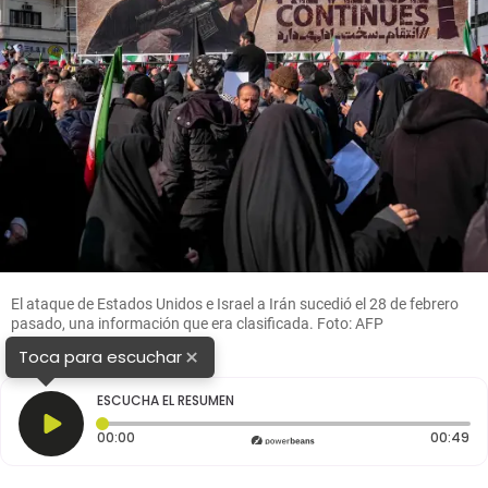
El ataque de Estados Unidos e Israel a Irán sucedió el 28 de febrero
pasado, una información que era clasificada. Foto: AFP
×
Toca para escuchar
ESCUCHA EL RESUMEN
Tiempo transcurrido: 0 segundos
Du
00:00
00:49