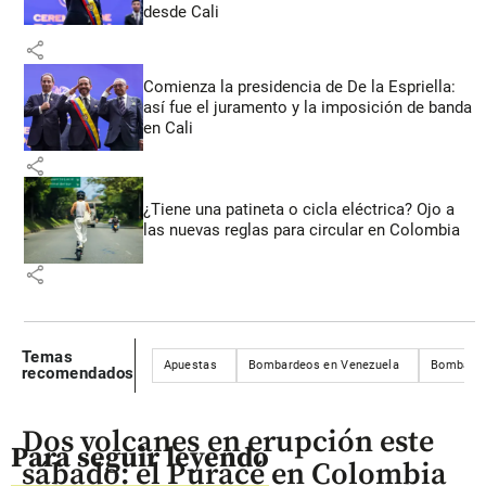
desde Cali
share
Comienza la presidencia de De la Espriella:
así fue el juramento y la imposición de banda
en Cali
share
¿Tiene una patineta o cicla eléctrica? Ojo a
las nuevas reglas para circular en Colombia
share
Temas
Apuestas
Bombardeos en Venezuela
Bombardeo
recomendados
Dos volcanes en erupción este
Para seguir leyendo
sábado: el Puracé en Colombia