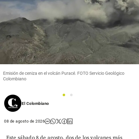
Columnistas
Competencia
epidémica
share
Emisión de ceniza en el volcán Puracé. FOTO Servicio Geológico
Colombiano
1
2
El Colombiano
08 de agosto de 2026
Este sábado 8 de agosto, dos de los volcanes más