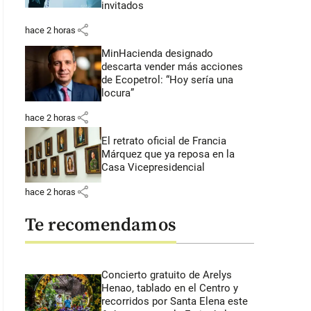
invitados
share
hace 2 horas
MinHacienda designado
descarta vender más acciones
de Ecopetrol: “Hoy sería una
locura”
share
hace 2 horas
El retrato oficial de Francia
Márquez que ya reposa en la
Casa Vicepresidencial
share
hace 2 horas
Te recomendamos
Concierto gratuito de Arelys
Henao, tablado en el Centro y
recorridos por Santa Elena este