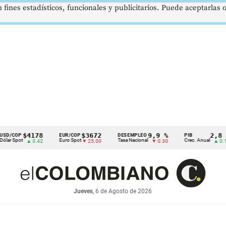
 fines estadísticos, funcionales y publicitarios. Puede aceptarlas
$4178
$3672
9,9 %
2,8 %
P
EUR/COP
DESEMPLEO
PIB
ot
Euro Spot
Tasa Nacional
Crec. Anual
▲ 0.42
▼ 25.00
▼ 0.30
▲ 0.10
Jueves
, 6 de Agosto de 2026