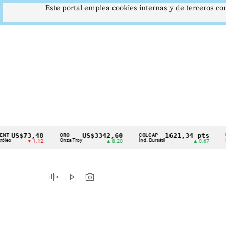
Este portal emplea cookies internas y de terceros con
S$73,48
US$3342,60
1621,34 pts
ORO
COLCAP
USD/CO
Cintillo
Onza Troy
Índ. Bursátil
Dólar Sp
▼ 1.12
▲ 8.20
▲ 0.67
de
indicadores
graphic_eq
play_arrow
photo_camera
económicos
Colombia