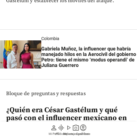
Gastélum y establecer los móviles del ataque.
Colombia
Gabriela Muñoz, la influencer que habría
manejado hilos en la Aerocivil del gobierno
Petro: tiene el mismo ‘modus operandi’ de
Juliana Guerrero
Bloque de preguntas y respuestas
¿Quién era César Gastélum y qué
pasó con el influencer mexicano en
Culiacán?
person
graphic_eq
play_arrow
photo_camera
account_circle
Mi Perfil
Pódcast
Reportajes gráficos
Videos
Suscríbete