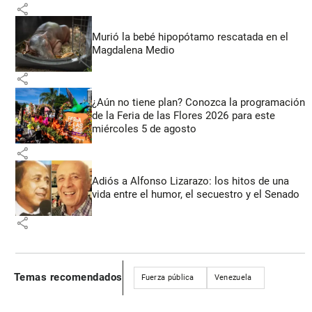
share
Murió la bebé hipopótamo rescatada en el
Magdalena Medio
share
¿Aún no tiene plan? Conozca la programación
de la Feria de las Flores 2026 para este
miércoles 5 de agosto
share
Adiós a Alfonso Lizarazo: los hitos de una
vida entre el humor, el secuestro y el Senado
share
Temas recomendados
Fuerza pública
Venezuela