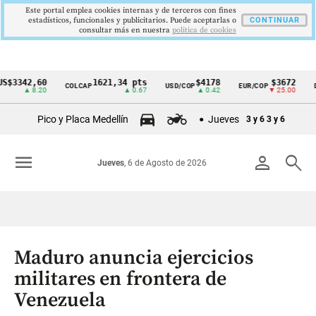
Este portal emplea cookies internas y de terceros con fines
estadísticos, funcionales y publicitarios. Puede aceptarlas o
CONTINUAR
consultar más en nuestra
politica de cookies
42,60
1621,34 pts
$4178
$3672
COLCAP
USD/COP
EUR/COP
DESEM
Cintillo
▲ 8.20
▲ 0.67
▲ 0.42
▼ 25.00
de
Pico y Placa Medellín
Jueves
3 y 6
3 y 6
indicadores
económicos
menu
person
search
Jueves
, 6 de Agosto de 2026
Colombia
Maduro anuncia ejercicios
militares en frontera de
Venezuela