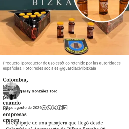
Economía
Mujeres
lideran el
55% de
las
Producto liporeductor de uso estético retenido por las autoridades
MiPymes
españolas. Foto: redes sociales @guardiacivilbizkaia
en
Colombia,
pero
pierden
Saray González Toro
poder
cuando
las
05 de agosto de 2026
empresas
crecen
El equipaje de una pasajera que llegó desde