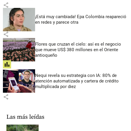
share
¡Está muy cambiada! Epa Colombia reapareció
en redes y parece otra
share
Flores que cruzan el cielo: así es el negocio
que mueve US$ 380 millones en el Oriente
antioqueño
share
Nequi revela su estrategia con IA: 80% de
atención automatizada y cartera de crédito
multiplicada por diez
share
Las más leídas