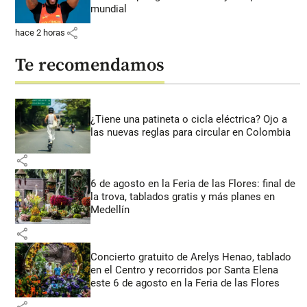
mundial
share
hace 2 horas
Te recomendamos
¿Tiene una patineta o cicla eléctrica? Ojo a
las nuevas reglas para circular en Colombia
share
6 de agosto en la Feria de las Flores: final de
la trova, tablados gratis y más planes en
Medellín
share
Concierto gratuito de Arelys Henao, tablado
en el Centro y recorridos por Santa Elena
este 6 de agosto en la Feria de las Flores
share