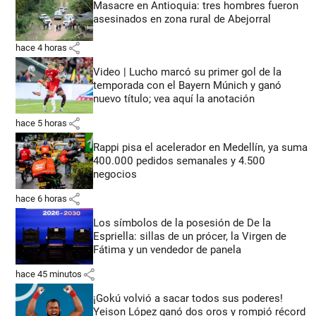
Masacre en Antioquia: tres hombres fueron
asesinados en zona rural de Abejorral
share
hace 4 horas
Video | Lucho marcó su primer gol de la
temporada con el Bayern Múnich y ganó
nuevo título; vea aquí la anotación
share
hace 5 horas
Rappi pisa el acelerador en Medellín, ya suma
400.000 pedidos semanales y 4.500
negocios
share
hace 6 horas
Los símbolos de la posesión de De la
Espriella: sillas de un prócer, la Virgen de
Fátima y un vendedor de panela
share
hace 45 minutos
¡Gokú volvió a sacar todos sus poderes!
Yeison López ganó dos oros y rompió récord