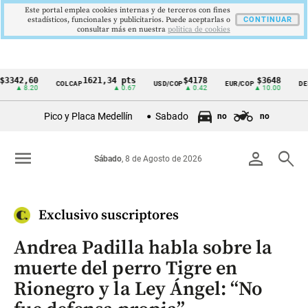
Este portal emplea cookies internas y de terceros con fines
estadísticos, funcionales y publicitarios. Puede aceptarlas o
CONTINUAR
consultar más en nuestra
politica de cookies
42,60
1621,34 pts
$4178
$3648
COLCAP
USD/COP
EUR/COP
DESEMP
Cintillo
▲ 8.20
▲ 0.67
▲ 0.42
▲ 10.00
de
Pico y Placa Medellín
Sabado
no
no
indicadores
económicos
menu
person
search
Sábado
, 8 de Agosto de 2026
Colombia
Exclusivo suscriptores
Andrea Padilla habla sobre la
muerte del perro Tigre en
Rionegro y la Ley Ángel: “No