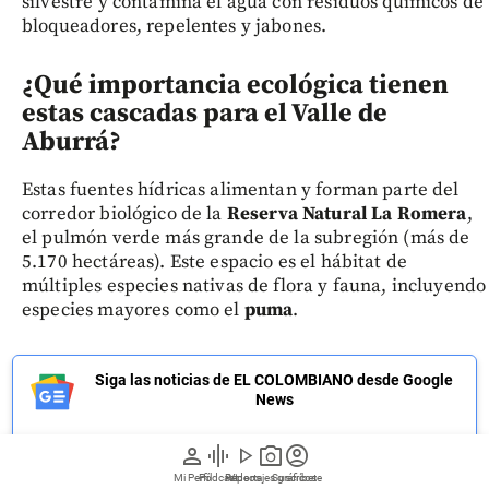
silvestre y contamina el agua con residuos químicos de
bloqueadores, repelentes y jabones.
¿Qué importancia ecológica tienen
estas cascadas para el Valle de
Aburrá?
Estas fuentes hídricas alimentan y forman parte del
corredor biológico de la
Reserva Natural La Romera
,
el pulmón verde más grande de la subregión (más de
5.170 hectáreas). Este espacio es el hábitat de
múltiples especies nativas de flora y fauna, incluyendo
especies mayores como el
puma
.
Siga las noticias de EL COLOMBIANO desde Google
News
person
graphic_eq
play_arrow
photo_camera
account_circle
Mi Perfil
Pódcast
Reportajes gráficos
Videos
Suscríbete