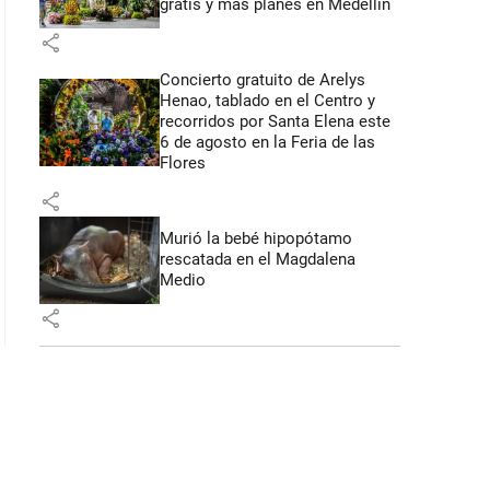
gratis y más planes en Medellín
share
Concierto gratuito de Arelys
: 45 segundos
Henao, tablado en el Centro y
recorridos por Santa Elena este
6 de agosto en la Feria de las
Flores
share
Murió la bebé hipopótamo
rescatada en el Magdalena
Medio
share