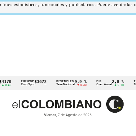
 fines estadísticos, funcionales y publicitarios. Puede aceptarlas
$3672
9,9 %
2,8 %
EUR/COP
DESEMPLEO
PIB
TRM
Euro Spot
Tasa Nacional
Crec. Anual
Tasa Rep.
—
▼ 0.30
▲ 0.10
Viernes
, 7 de Agosto de 2026