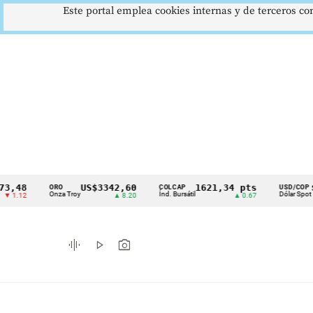
Este portal emplea cookies internas y de terceros con
US$3342,60
1621,34 pts
$4178
ORO
COLCAP
USD/COP
Cintillo
Onza Troy
Índ. Bursátil
Dólar Spot
▲ 8.20
▲ 0.67
▲ 0.42
de
indicadores
graphic_eq
play_arrow
photo_camera
económicos
Colombia