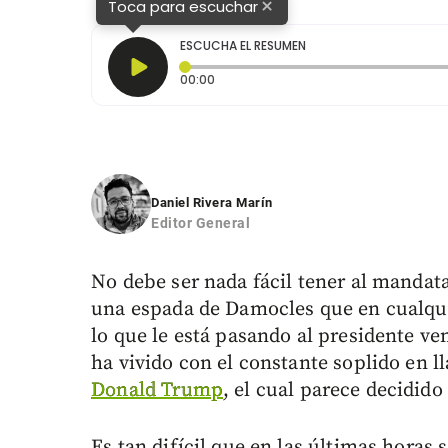
×
Toca para escuchar
ESCUCHA EL RESUMEN
Tiempo transcurrido: 0 segundos
00:00
Daniel Rivera Marín
Editor General
No debe ser nada fácil tener al mand
una espada de Damocles que en cualqu
lo que le está pasando al presidente v
ha vivido con el constante soplido en l
Donald Trump
, el cual parece decidido
Es tan difícil que en las últimas horas 