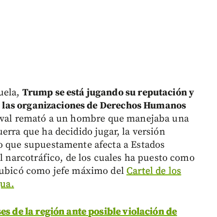
uela,
Trump se está jugando su reputación y
e a las organizaciones de Derechos Humanos
aval remató a un hombre que manejaba una
erra que ha decidido jugar, la versión
lo que supuestamente afecta a Estados
el narcotráfico, de los cuales ha puesto como
n ubicó como jefe máximo del
Cartel de los
gua.
es de la región ante posible violación de